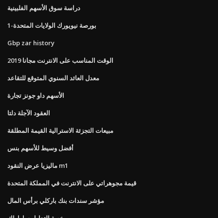
دراسة سوق الأسهم الفلبينية
1-بورصة نيويورك الولايات المتحدة
Gbp zar history
الوقت المناسب على الانترنت مجانا 2019
معدل العائد السنوي المتوقع للتقاعد
الأسهم داو جونز تجارة
العقود الآجلة دلتا
مبيعات التجزئة الاسترالية القيمة المطلقة
أفضل وسيط للأسهم بنس
ماليزيا عرض النقود m1
قيمة مجوهراتي على الانترنت في المملكة المتحدة
مؤشر سندات بنك باركلي برأس المال
رخصة التداول ساراواك