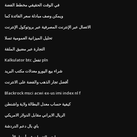
في الوقت الحقيقي مخطط الفضة
ويمكن وصف مبادلة سعر الفائدة كما
الاتصال عبر الإنترنت المصرفية عبر بروتوكول الإنترنت
تحليل الميزانية العمومية تسلا
التجارة عبر مضيق الملقة
Kalkulator btc تفعل pln
شراء بيع اليورو معدلات مكتب البريد
أفضل تجار الذهب والفضة على الانترنت
Blackrock msci acwi ex-us imi index nl f
كيفية حساب معدل البطالة ولاية واشنطن
الريال الايراني مقابل الدولار الامريكي
باي بال دعم الدردشة
ما هي التغيرات في أسعار الأسهم