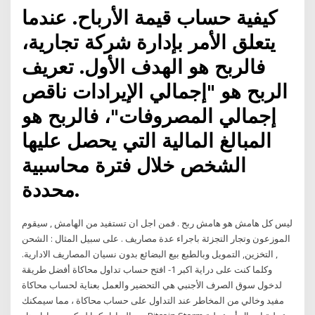
كيفية حساب قيمة الأرباح. عندما
يتعلق الأمر بإدارة شركة تجارية،
فالربح هو الهدف الأول. تعريف
الربح هو "إجمالي الإيرادات ناقص
إجمالي المصروفات"، فالربح هو
المبالغ المالية التي يحصل عليها
الشخص خلال فترة محاسبية
محددة.
ليس كل هامش هو هامش ربح . فمن اجل ان تستفيد من الهامش , سيقوم
الموزعون وتجار التجزئة باجراء عدة مصاريف . على سبيل المثال : الشحن
, التخزين, التمويل وبالطبع بيع البضائع بدون نسيان المصاريف الادارية.
وكلما كنت على دراية اكبر 1- افتح حساب تداول محاكاة أفضل طريقة
لدخول سوق الصرف الأجنبي هي التحضير والعمل بعناية لحساب محاكاة
مفيد وخالي من المخاطر عند التداول على حساب محاكاة ، مما سيمكنك