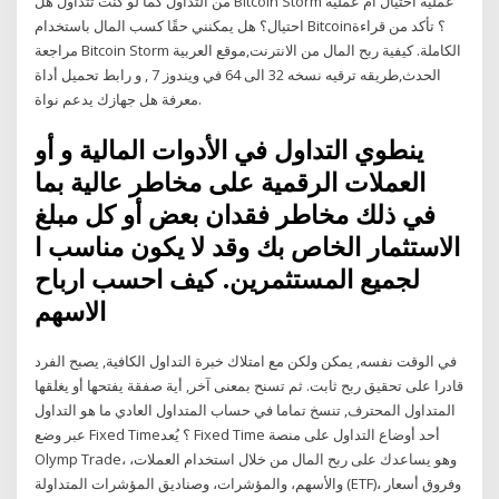
من التداول كما لو كنت تتداول هل Bitcoin Storm عملية احتيال أم عملية
احتيال؟ هل يمكنني حقًا كسب المال باستخدام Bitcoin؟ تأكد من قراءة
مراجعة Bitcoin Storm الكاملة. كيفية ربح المال من الانترنت,موقع العربية
الحدث,طريقه ترقيه نسخه 32 الى 64 في ويندوز 7 , و رابط تحميل أداة
معرفة هل جهازك يدعم نواة.
ينطوي التداول في الأدوات المالية و أو
العملات الرقمية على مخاطر عالية بما
في ذلك مخاطر فقدان بعض أو كل مبلغ
الاستثمار الخاص بك وقد لا يكون مناسب ا
لجميع المستثمرين. كيف احسب ارباح
الاسهم
في الوقت نفسه, يمكن ولكن مع امتلاك خبرة التداول الكافية, يصبح الفرد
قادرا على تحقيق ربح ثابت. ثم تسنح بمعنى آخر, أية صفقة يفتحها أو يغلقها
المتداول المحترف, تنسخ تماما في حساب المتداول العادي ما هو التداول
عبر وضع Fixed Time؟ يُعد Fixed Time أحد أوضاع التداول على منصة
Olymp Trade، وهو يساعدك على ربح المال من خلال استخدام العملات،
والأسهم، والمؤشرات، وصناديق المؤشرات المتداولة (ETF)، وفروق أسعار