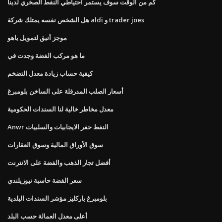
كم من الوقت سوف يستمر احتياطي النفط الصخري لدينا
هل الشخص نفسه يمتلك شركة aldi و trader joes
موجز أنيق لتمويل ياهو
ما هو مركب الفضة وجدت في
كيفية حساب زيادة معدل التضخم
أسعار الصلب المدرفلة على الساخن بلومبرغ
معدل مخاطر خالية لنا السندات الحكومية
Anwr النفط حفر الايجابيات والسلبيات
سوق الأوراق المالية وسوق العقارات
أفضل تجار الذهب والفضة على الانترنت
سعر الفضة حاسبة نيوزيلندي
بلومبرغ باركليز مؤشر السندات البلدية
أعلى معدل العمالة حسب البلد