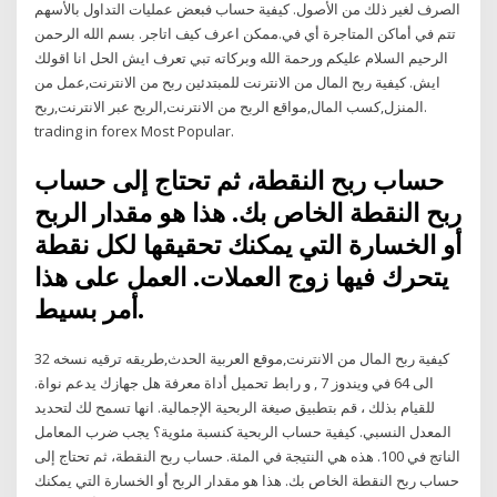
الصرف لغير ذلك من الأصول. كيفية حساب فبعض عمليات التداول بالأسهم
تتم في أماكن المتاجرة أي في.ممكن اعرف كيف اتاجر. بسم الله الرحمن
الرحيم السلام عليكم ورحمة الله وبركاته تبي تعرف ايش الحل انا اقولك
ايش. كيفية ربح المال من الانترنت للمبتدئين ربح من الانترنت,عمل من
المنزل,كسب المال,مواقع الربح من الانترنت,الربح عبر الانترنت,ربح.
trading in forex Most Popular.
حساب ربح النقطة، ثم تحتاج إلى حساب
ربح النقطة الخاص بك. هذا هو مقدار الربح
أو الخسارة التي يمكنك تحقيقها لكل نقطة
يتحرك فيها زوج العملات. العمل على هذا
أمر بسيط.
كيفية ربح المال من الانترنت,موقع العربية الحدث,طريقه ترقيه نسخه 32
الى 64 في ويندوز 7 , و رابط تحميل أداة معرفة هل جهازك يدعم نواة.
للقيام بذلك ، قم بتطبيق صيغة الربحية الإجمالية. انها تسمح لك لتحديد
المعدل النسبي. كيفية حساب الربحية كنسبة مئوية؟ يجب ضرب المعامل
الناتج في 100. هذه هي النتيجة في المئة. حساب ربح النقطة، ثم تحتاج إلى
حساب ربح النقطة الخاص بك. هذا هو مقدار الربح أو الخسارة التي يمكنك