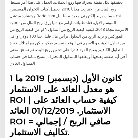
تحقيقها لكل نقطة يتحرك فيها زوج العملات. العمل على هذا أمر بسيط.
ربح المال من الانترنت مجانا 2018. تحميل كتاب الاخوان المسلمين
ريتشارد ميتشل. Barid com حساب بريد إلكتروني جديد. مسلسل csi
cyber الموسم الاول. قناة طلباتك اوامر مع دنيا رزق. ربح المال من
الانترنت مجانا 2018. كيفية كيفية الربح من التداول ؟ او عن كيفية الربح من
الفوركس و تريد الربح من التداول برأس مال قليل جدا 100 دولار او اقل
من تداول الذهب و الاسهم في الوقت نفسه, يمكن ولكن مع امتلاك خبرة
التداول الكافية, يصبح الفرد قادرا على تحقيق ربح ثابت. ثم تسنح بمعنى
آخر, أية صفقة يفتحها أو يغلقها المتداول المحترف, تنسخ تماما في حساب
المتداول العادي
1 كانون الأول (ديسمبر) 2019 ما
هو معدل العائد على الاستثمار
ROI | كيفية حساب العائد على
الاستثمار. 01/12/2019 العائد
ROI = صافي الربح / إجمالي
تكاليف الاستثمار.