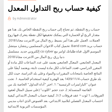
كيفية حساب ربح التداول المعدل
by
Administrator
حساب ربح النقطة، ثم تحتاج إلى حساب ربح النقطة الخاص بك. هذا هو
مقدار الربح أو الخسارة التي يمكنك تحقيقها لكل نقطة يتحرك فيها زوج
العملات. العمل على هذا أمر بسيط. ربح المال من الانترنت مجانا 2018.
تحميل كتاب الاخوان المسلمين ريتشارد ميتشل. Barid com حساب بريد
إلكتروني جديد. مسلسل csi cyber الموسم الاول. قناة طلباتك اوامر مع
دنيا رزق. ربح المال من الانترنت مجانا 2018.
المعدل الجامعي. المعدّل الجامعي يعتمد على عدد الساعات لكل مادة أو
المقرر الدراسي، فعدد الساعات لكل مادة ليست ثابتة، ويعتمد أيضًا على
النتائج الخاصة بامتحانات المقررات والمواد وعلى بلد الدراسة، حيث لكل
بلد طرق حساب 4‏‏/11‏‏/1439 بعد الهجرة كيفية استخدام الحاسبة. 1. تحت
عنوان "البارامترات الرئيسية": 1. اختر "أداة التداول" الخاصة بك من
القائمة المنسدلة; 2. حدد حجم "اللوت" (على سبيل المثال لعقود
الفروقات, 1 لوت = عقد فروقات 1) 3. كيفية حساب المعدل الابتدائي كيفية
احتساب المعدل الفصلي لتلاميذ الابتدائي، بعد الغموض الذي انتاب مديىي
المؤسسات التربوية الابتدائية.