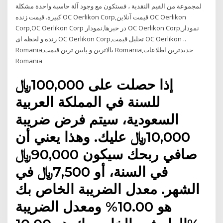
لمجموعة من القيم النقدية ، فستكون مع وجود آلة حاسبة واحدة مشكلة
كبيرة. قیمت زنده OC Oerlikon Corp,قیمت آنلاین OC Oerlikon
Corp,OC Oerlikon Corp در خبرها,نمودار OC Oerlikon Corp,نمودار
زنده و لحظه ای OC Oerlikon Corp,تحلیل قیمت OC Oerlikon ..
Romania,بالاترین و پایین ترین قیمت Romania,جدیدترین اطلاعات
Romania
إذا حصلت على 100,000﷼
للسنة في المملكة العربية
السعودية، سيتم فرض ضريبة
10,000﷼ عليك. وهذا يعني أن
صافي ربحك سيكون 90,000﷼
في السنة، أو 7,500﷼ في
الشهر. معدل الضريبة الخاص بك
هو 10.00% ومعدل الضريبة