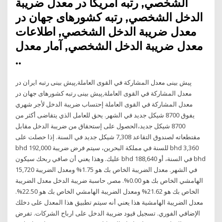
الشخصي, رتبه آمریکا در معدل ضريبة
الدخل الشخصي, رتبه کشورهای جهان در
معدل ضريبة الدخل الشخصي, اطلاعات
معدل ضريبة الدخل الشخصي, آمار معدل
..
پیش بینی معدل المشاركة في القوى العاملة,پیش بینی رتبه ایران در
معدل المشاركة في القوى العاملة,پیش بینی رتبه کشورهای جهان در
معدل المشاركة في القوى العاملة إحتساب ضريبة الدخل لأجر شهري
يفوق 8700 شيكل جديد في الشهر. يحق للعامل الذي يتقاضى أكثر من
8700 شيكل جديد،الحصول على إستحقاق من ضريبة الدخل مقابل
مقتطعاته لصندوق التقاعد 7,308 شيكل جديد في السنة. إذا حصلت على
bhd 192,000 للسنة في مملكة البحرين، سيتم فرض ضريبة bhd 3,360
عليك. وهذا يعني أن صافي ربحك سيكون bhd 188,640 في السنة، أو bhd
15,720 في الشهر. معدل الضريبة الخاص بك هو 1.75% ومعدل الضريبة
الهامشي الخاص بك هو 0.00%. مصر, حاسبة ضريبة الدخل معدل الضريبة
الخاص بك هو 21.62% ومعدل الضريبة الهامشي الخاص بك هو 22.50%.
معدل الضريبة الهامشية هذا يعني أنه سيتم تطبيق هذا المعدل على دخلك
الإضافي الفوري. تسجيل قيود ضريبة الدخل على ارباح الشركات. تفرض