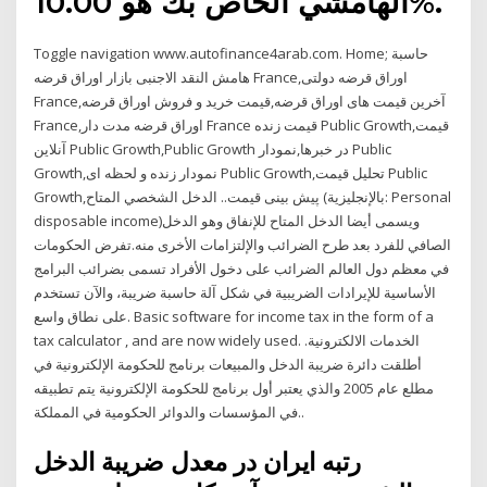
الهامشي الخاص بك هو 10.00%.
Toggle navigation www.autofinance4arab.com. Home; حاسبة
هامش النقد الاجنبى بازار اوراق قرضه France,اوراق قرضه دولتی
France,آخرین قیمت های اوراق قرضه,قیمت خرید و فروش اوراق قرضه
France,اوراق قرضه مدت دار France قیمت زنده Public Growth,قیمت
آنلاین Public Growth,Public Growth در خبرها,نمودار Public
Growth,نمودار زنده و لحظه ای Public Growth,تحلیل قیمت Public
Growth,پیش بینی قیمت.. الدخل الشخصي المتاح (بالإنجليزية: Personal
disposable income)‏ ويسمى أيضا الدخل المتاح للإنفاق وھو الدخل
الصافي للفرد بعد طرح الضرائب والإلتزامات الأخرى منه.تفرض الحكومات
في معظم دول العالم الضرائب على دخول الأفراد تسمى بضرائب البرامج
الأساسية للإيرادات الضريبية في شكل آلة حاسبة ضريبة، والآن تستخدم
على نطاق واسع. Basic software for income tax in the form of a
tax calculator , and are now widely used. الخدمات الالكترونية.
أطلقت دائرة ضريبة الدخل والمبيعات برنامج للحكومة الإلكترونية في
مطلع عام 2005 والذي يعتبر أول برنامج للحكومة الإلكترونية يتم تطبيقه
في المؤسسات والدوائر الحكومية في المملكة..
رتبه ایران در معدل ضريبة الدخل