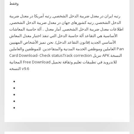
ﻭﻓﻘﻂ
رتبه ایران در معدل ضريبة الدخل الشخصي, رتبه آمریکا در معدل ضريبة
الدخل الشخصي, رتبه کشورهای جهان در معدل ضريبة الدخل الشخصي,
اطلاعات معدل ضريبة الدخل الشخصي, آمار معدل .. آلة حاسبة المعاشات
الأساسية هي التقاعد آلة حاسبة الدخل التي تنفذ اختبار معدل المعاش
الأساسي الجديد (قانون التقاعد الدخل). نحن نميز الأشخاص المهنيين
العاملين وموظفي الخدمة المدنية والمتقاعدين. للموظفين والعاملين Pan
Card Download- Check statusTrack correction تنزيل APK النسخة
المجانية Free Download للاندرويد في تطبيقات تعليم وثقافة تحميل
النسخه v9.6