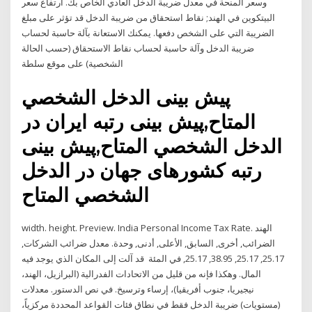
وسعر المنحة في معدل ضريبة الدخل العادي الخاص بك. ارتفاع سعر
البيتكوين في الهند; نقاط استحقاق من ضريبة الدخل قد تؤثر على مبلغ
الضريبة التي على الشخص دفعها. يمكنك الاستعانة بآلة حاسبة لحساب
ضريبة الدخل وآلة حاسبة لحساب نقاط الاستحقاق (حسب الحالة
الشخصية) على موقع سلطة
پیش بینی الدخل الشخصي
المتاح,پیش بینی رتبه ایران در
الدخل الشخصي المتاح,پیش بینی
رتبه کشورهای جهان در الدخل
الشخصي المتاح
width. height. Preview. India Personal Income Tax Rate. الهند
الضرائب, أخرى, السابق, الأعلى, أدنى, وحدة. معدل ضرائب الشركات,
25.17, 25.17, 38.95, 25.17, في المئة ﻗﺪ ﺁﻟﺖ ﺇﻟﻰ ﺍﻟﻤﻜﺎﻥ ﺍﻟﺬﻱ ﻳﻮﺟﺪ ﻓﻴﻪ
ﺍﻟﻤﺎﻝ. ﻭﻫﻜﺬﺍ ﻓﺈﻧﻪ ﻣﻦ ﻗﻠﻴﻞ ﻣﻦ ﺍﻻﺗﺤﺎﺩﺍﺕ ﺍﻟﻔﺪﺭﺍﻟﻴﺔ (ﺍﻟﺒﺮﺍﺯﻳﻞ، ﺍﻟﻬﻨﺪ،
ﻧﻴﺠﻴﺮﻳﺎ، ﺟﻨﻮﺏ ﺃﻓﺮﻳﻘﻴﺎ)، ﺇﺭﺳﺎء ﻭﺗﺮﺳﻴﺦ. ﻓﻲ ﻧﺺ ﺍﻟﺪﺳﺘﻮﺭ. ﻣﻌﺪﻻﺕ
(ﻣﺴﺘﻮﻳﺎﺕ) ﺿﺮﻳﺒﺔ ﺍﻟﺪﺧﻞ ﻓﻘﻂ ﻓﻲ ﻧﻄﺎﻕ ﻓﺌﺎﺕ ﺍﻟﻘﻮﺍﻋﺪ ﺍﻟﻤﺤﺪﺩﺓ ﻣﺮﻛﺰﻳﺎً،