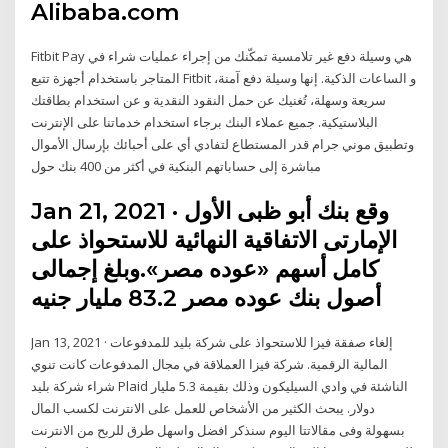
Alibaba.com
Fitbit Pay هي وسيلة دفع غير تلامسية تمكّنك من إجراء عمليات شراء في
المتاجر باستخدام أجهزة تتبع Fitbit و الساعات الذكية. إنها وسيلة دفع آمنة،
سريعة وسهلة، تُغنيك عن حمل النقود النقدية و عن استخدام بطاقتك
البلاستيكية. جميع عملاء البنك برجاء استخدام خدماتنا على الإنترنت
وتطبيق موني جرام قدر المستطاع لتفادي أي على أحبائك بإرسال الأموال
مباشرة إلى حساباتهم البنكية في أكثر من 400 بنك حول
Jan 21, 2021 · وقع بنك أبو ظبى الأول
الإمارتى الاتفاقية النهائية للاستحواذ على
كامل أسهم «عوده مصر».وبلغ إجمالى
أصول بنك عوده مصر 83.2 مليار جنيه
Jan 13, 2021 · إلغاء صفقة فيزا للاستحواذ على شركة بليد للمدفوعات
المالية الرقمية. شركة فيزا العملاقة في مجال المدفوعات كانت تنوي
شراء شركة بليد Plaid الناشئة في وادي السيليكون وذلك بقيمة 5.3 مليار
دولار. يبحث الكثير من الأشخاص للعمل على الانترنت لكسب المال
بسهولة وفى مقالاتتا اليوم سنذكر افضل واسهل طرق للربح من الانترنت