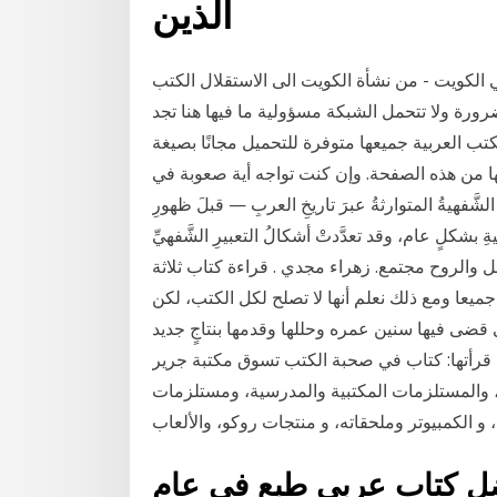
الذين
 الكويت - من نشأة الكويت الى الاستقلال الكتب
ورة ولا تتحمل الشبكة مسؤولية ما فيها هنا تجد
جميعها متوفرة للتحميل مجانًا بصيغة PDF إن كان لديك إقتراحات
ا من هذه الصفحة. وإن كنت تواجه أية صعوبة في
ة قدَّمتِ الثقافةُ الشَّفهيةُ المتوارثةُ عبرَ تاريخِ العربِ — قبلَ ظهورِ
نيةِ بشكلٍ عام، وقد تعدَّدتْ أشكالُ التعبيرِ الشَّفهيِّ
العقل والروح مجتمع. زهراء مجدي . قراءة كتاب ثلاثة
يعا ومع ذلك نعلم أنها لا تصلح لكل الكتب، لكن
 قضى فيها سنين عمره وحللها وقدمها بنتاجٍ جديد
رأتها: كتاب في صحبة الكتب تسوق مكتبة جرير
ر، والمستلزمات المكتبية والمدرسية، ومستلزمات
 و الكمبيوتر وملحقاته، و منتجات روكو، والألعاب
أفضل كتاب عربي طبع في عام