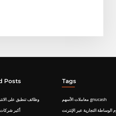
d Posts
Tags
معاملات الأسهم gnucash
Penneys وظائف تنطبق على الان
أكبر شركات 