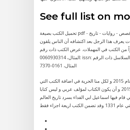
See full list on 
تحميل الكتب بصيغة pdf في كافة المجالات والالوان الأدبيه - شعر فصيح وعامي - قصص - روايات - تاريخ -
 الكتب" كما بات يعرف هذا الرجل بعد اكتشافه أن الناس يلقون
الكتب في المهملات. عرض الكتب ذات رقم isbn (الرقم الدولي المعياري للكتاب) على سبيل
المثال، 0060930314: issn: عرض السلاسل ذات الرقم issn (الرقم الدولي المعياري المسلسل) على سبيل
المثال، 0161-7370
فلا بد لنا نحن أيضا من اختيار أفضل كتاب عربي طبع في عام 2015 و لكل منا الحرية في اضافة الكتب التي
يراها تستحق الاضافة, ولكن يجب أن تكون من نشر سنة 2015 و أن يكون الكتاب لمؤلف عربي و ليس كتابا
قام فيها اسماعيل ابي الفداء بسرد تاريخ العالم