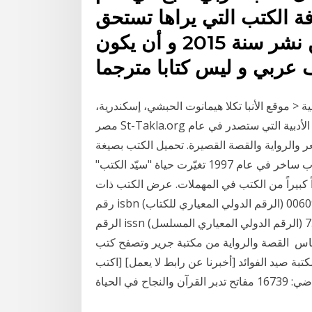
ضافة الكتب التي يراها تستحق
الاضافة, ولكن يجب أن تكون من نشر سنة 2015 و أن يكون
 عربي و ليس كتابا مترجما
ية < موقع الأنبا تكلا هيمانوت الحبشي، إسكندرية،
مصر St-Takla.org تأخذنا مارشا كوايلي في جولة على مجموعة من الكتب الأدبية التي ستصدر في عام
لرواية والقصة القصيرة. تحميل الكتب بصيغة pdf في كافة المجالات والالوان
الأدبيه - شعر فصيح وعامي - قصص - روايات - تاريخ - ادب ساخر في عام 1997 تغيّرت حياة "سيّد الكتب"
ً كبيراً من الكتب في المهملات. عرض الكتب ذات
رقم isbn (الرقم الدولي المعياري للكتاب) على سبيل المثال، 0060930314: issn: عرض السلاسل ذات
الرقم issn (الرقم الدولي المعياري المسلسل) على سبيل المثال، 0161-7370 ‎كتب مؤلفين‎ الأخرى من
القصة والرواية من مكتبة جرير وتصفح كتب ‎ ابراهيم عباس‎ ‎n‎/‎a‎ 2073729 للمؤلف ‎هناك‎ اشتر كتاب كات
ة صيد الفوائد [أخبرنا عن رابط لا يعمل] [اكتب
جاح في الحياة