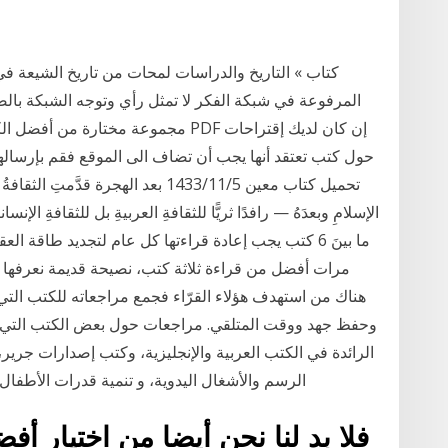
كتاب » التاريخ والدراسات لمحات من تاريخ الشيعة في
المرفوعة في شبكة الفكر لا تمثل رأي وتوجه الشبكة بالضر
مجموعة مختارة من أفضل الكتب العربية 
حول كتب تعتقد أنها يجب أن تضاف الى الموقع فقم بإرساله
تحميل كتاب معين 5‏‏/11‏‏/1433 بعد الهجر
الإسلامِ وبعدَهُ — رافدًا ثريًّا للثقافةِ العربيةِ بل للثقافةِ الإنسا
ما بينَ 6 كتب يجب إعادة قراءتها كل عام لتجديد طاقة 
مرات أفضل من قراءة ثلاثة كتب، نصيحة قديمة نعرفها جم
هناك من استهدف هؤلاء القرّاء فجمع مراجعاته للكتب التي
وحفظ جهد ووقت المتلقي. مراجعات حول بعض الكتب التي ق
الرائدة في الكتب العربية والإنجليزية، وكتب إصدارات جري
الرسم والأشغال اليدوية، و تنمية قدرات الأطفال،
فلا بد لنا نحن أيضا من اختيار 