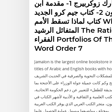
أفضل 10 كتب نصح بقرائتها مارك زوكربيرج 1- مقدمة ابن
خلدون 2- كتاب جيم كرو الجديد The New Jim crow 3-
كتاب لماذا تسقط الأمم Why Nations Fail ? 4- كتاب
المتفائل الرشيد The Rational Optimist 5- كتاب وزير
الفقراء Portfolios Of The Poor 6- كتاب النظام العالمي
Word Order 7
Jamalon is the largest online bookstore in
titles of Arabic and English bo. ثانياً: هذا الكتاب من أهم الكتب في هذا
 للمشكلات النحوية والصرفية في الحديث الشريف
 وكم كانت جميلة جولة الوزراء على الأجنحة بما
ديقة للطفل» للتعبير عن دعم الحكومة الاتحادية،
 العلمية و الثقافية و الأدبية لأشهر الكتاب في
، متجر الكتب العربي الذي يوفر الكتب العربية
بمختلف مواضيعها ويسهل عملية الحصول عليها.