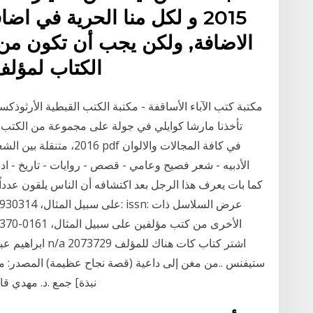
2015 و لكل منا الحرية في ا
الكتاب لمؤلف
مكتبة كتب الآباء الأساقفة - مكتبة الكتب القبطية الأرثوذكس
2016، متنقلة بين الشعر وا
كما بات يعرف هذا الرجل بعد اكتشافه أن الناس يلقون عددا
ستيفنس ..من مغن إلى داعية (قصة نجاح عظيمة) المصدر: مكتب
نبذة] جمع .د. مهدي قاضي: 16739 مفاتح تدبر القرآن والن