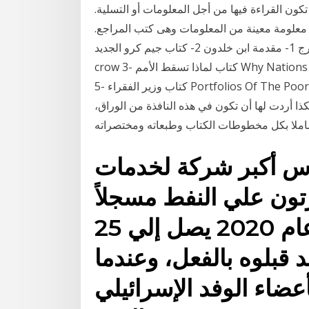
عين: 1- النوع الأول: والتى تكون القراءة فيها من أجل المعلومات أو التسلية.
عن معلومة معينة من المعلومات وهى كتب المراجع.
أفضل 10 كتب نصح بقرائتها مارك زوكربيرج 1- مقدمة ابن خلدون 2- كتاب جيم كرو الجديد The New Jim
crow 3- كتاب لماذا تسقط الأمم Why Nations Fail ? 4- كتاب المتفائل الرشيد The Rational Optimist
5- كتاب وزير الفقراء Portfolios Of The Poor 6- كتاب … قصة الكتاب: الرحلة في عالم الكتب سياحة
ذا أردت لها أن تكون في هذه النافذة من الوراق،
 شاملا بكل مخطوطات الكتاب وطبعاته ومختصراته
رأس أكبر شركة لخدمات
رتون علي النفط مسجلاً
أرقاماً قياسية بحلول عام 2020 يصل إلي 25
د قبلوه بالفعل، وعندما
عضاء الوفد الإسرائيلي