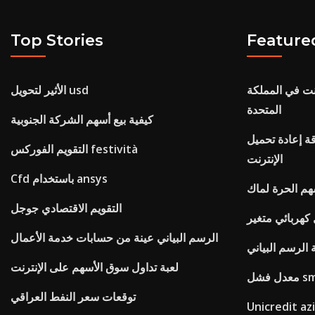
Top Stories
Feature
نت في المملكة
الأثير لتحويل usd
المتحدة
كيفية بيع أسهم الشركة الجنوبية
دة تحميل netspend عبر
التقويم الفوركس festività
الإنترنت
Cfd باستخدام ansys
هم الحرة لماك
التقويم الاقتصادي جوجل
كهربائي متغير
الرسم البياني عينة من حسابات خدمة الأعمال
 الرسم البياني
لعبة تداول سوق الأسهم على الإنترنت
دل فشل sm
توقعات سعر النفط العراقي
Unicredit az