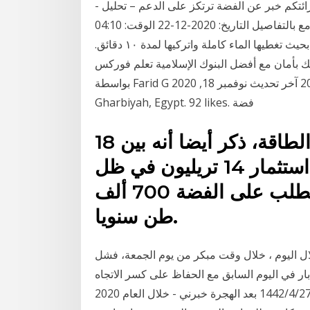
 08:46 صباحاً 0 تبليغ شكرا لقرائتكم خبر عن الفضة ترتكز على الدعم – تحليل -
23-12-2020 والان مع بالتفاصيل التاريخ: 2020-12-22 الوقت: 04:10 PM. Share. 6 طرق مختلفة لتنظيف
الفضة في دقائق ٢- اغمرِ الفضة المراد تنظيفها في الطبق بحيث تغطيها الماء كاملة واتركيها لمدة ١٠ دقائق.
السعودية 2020 | استثمر أموالك بأمان مع أفضل البنوك الإسلامية تعلم فوركس
بواسطة Farid G في نوفمبر 18, 2020 آخر تحديث نوفمبر 18, 2020 ‎امبراطور الفضة‎, Kafr Az Zayat, Al
18 تشرين الثاني (نوفمبر) 2020 الطاقة، ذكر أيضا أنه بين
عامي 2020 و2050، سيتم استثمار 14 تريليون في ظل
السيناريو الأسوأ، قد يتجاوز الطلب على الفضة 700 ألف
طن سنويا.
 ينخفض إلى 23.96 دولار ، بانخفاض 0.68٪ خلال اليوم ، خلال وقت مبكر من يوم الجمعة، فشل
معدن الأبيض في تجاوز المتوسط المتحرك البسيط لـ 200 بار في اليوم السابق مع الحفاظ على كسر الاتجاه
الصعودي يوم الثلاثاء لخط الترند 15‏‏/5‏‏/1442 بعد الهجرة 27‏‏/4‏‏/1442 بعد الهجرة خبرني - خلال العام 2020