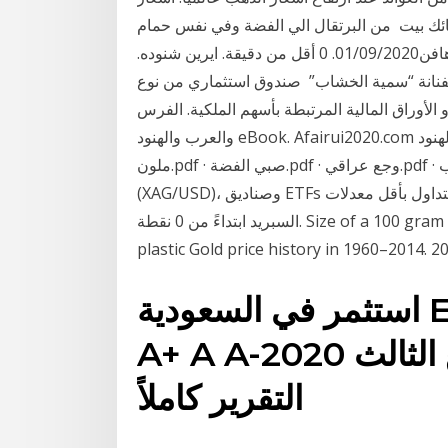
سبائك بيت من البرتقال الي الفضة وفي نفس حمام
السباحة .. “سمية الخشاب” تظهر بجسلة تصوير جديدة. هافن01/09/2020. 0 أقل من دقيقة. ايرين شنوده.
ية الخشاب” صندوق استثماري من نوع SICAV (شركة استثمار برأس مال متغير) مُسجَّل
الأوراق المالية المرتبطة بأسهم الملكية. الفرس
والعرب والهنود eBook. Afairui2020.com أجمل حكايات الفرس والعرب والهنود Image استثمر أبناءك :
ملون.pdf · صبي الفضة.pdf · وجع عراقي.pdf · ألبوم رضيع. استثمر في الذهب (XAU/USD)، الفضة
(XAG/USD)، وصناديق ETFs على الذهب والبلاديوم والبلاتين والفضة. سبريد منخفض. التداول بأقل معدلات
السبريد ابتداءً من 0 نقطة. Size of a 100 gram gold bar, size compared to a playing card. The
استثمر في السعودية English; الصفحة الرئيسية.
A+ A A-موجز الاستثمار الربع الثالث 2020
التقرير كاملاً