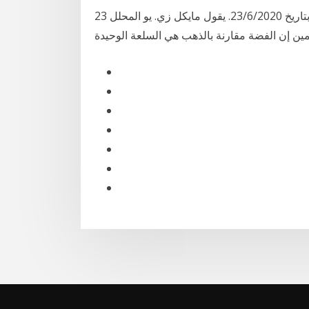
23 حزيران (يونيو) 2020 المقال مترجم من اللغة الإنجليزية بتاريخ 23/6/2020. يقول مايكل زي. يو المحلل