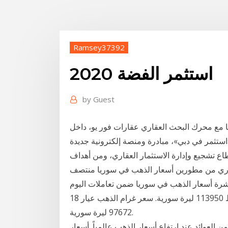
Ramsey37392
استثمر الفضة 2020
by
Guest
ا مع محرك البحث العقاري عقارات فور يو، داخل
ستثمر في دبي»، مبادرة ومنصة إلكترونية جديدة
طاع تشجيع وإدارة الاستثمار العقاري، ومن أهداف
عقاري من مطورين أسعار الذهب في سوريا منتصف
 لكم في هذه النشرة أسعار الذهب في سوريا ضمن تعاملات اليوم
الأربعاء: أسعار الذهب في دمشق: سعر الغرام 21 قيراط 113950 ليرة سورية. سعر غرام الذهب عيار 18
97672 ليرة سورية.
جاته (نسبة نقاء 999.9). الاستفادة من العوائد عند ارتفاع أسعار الذهب عالمياً. أسعار