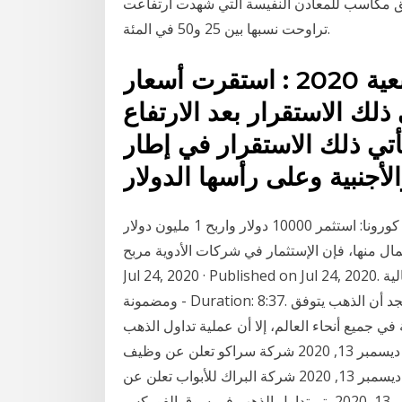
يق مكاسب للمعادن النفيسة التي شهدت ارتفاعت
تراوحت نسبها بين 25 و50 في المئة.
تحديث سعر جرام الفضة بالمصنعية 2020 : استقرت أسعار
ذلك الاستقرار بعد الارتفاع
تي ذلك الاستقرار في إطار
لأجنبية وعلى رأسها الدولار
الإستثمار ضد كورونا: استثمر 10000 دولار واربح 1 مليون دولار By أمناي أفشكو On أكتوبر 27, 2020 0 بينما
ال منها، فإن الإستثمار في شركات الأدوية مربح
Jul 24, 2020 · Published on Jul 24, 2020. سعر الفضه استثمر أموالك في هذا المعدن وحقق أرباح خيالية
ومضمونة - Duration: 8:37. يستمر سعر الذهب في الارتفاع لاسيما منذ عام 2011، لذا نجد أن الذهب يتوفق
 جميع أنحاء العالم، إلا أن عملية تداول الذهب
يجب أن تتم وفق بعض الخطوط، حتى يتحقق أكبر قدر من ديسمبر 13, 2020 شركة سراكو تعلن عن وظيف
شاغرة لحملة البكالوريوس في القصيم براتب 8400 ريال; ديسمبر 13, 2020 شركة البراك للأبواب تعلن عن
وظائف شاغرة لحملة الثانوية براتب 4000 ريال; ديسمبر 13, 2020 يتم تداول الذهب في سوق الفوركس