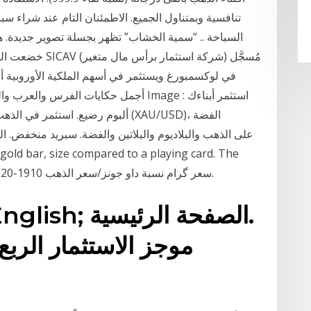
تنافسية وبمتناول الجميع. الاطمئنان التام عند شراء 
خضعت الفنانة “سم
في لوكسمبورغ ويستثمر في أسهم الملكية الأوروبية أو 
plastic Gold price history in 1960–2014. سعر گرام نسبة داو جونز/سعر الذهب 1910-2020.