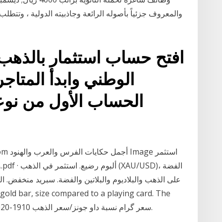
والمعروف جزئياً بأصوله الرائعة وجاذبيته الدولية ، وتتطل
افتح حساب استثمار بالذهب 
الوطني وابدأ المتاجرة
الحساب الأول من نوعه
plastic Gold price history in 1960–2014. سعر گرام نسبة داو جونز/سعر الذهب 1910-2020.