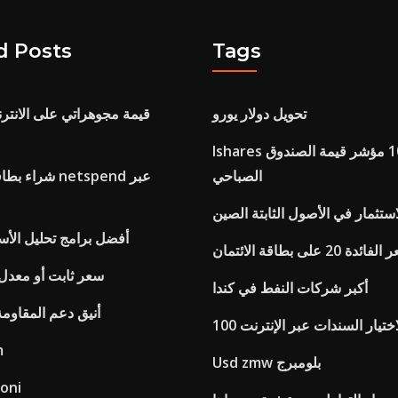
d Posts
Tags
تحويل دولار يورو
قيمة مجوهراتي على الانتر
Ishares راسيل 1000 مؤشر قيمة الصندوق
الصباحي
شراء بطاقة إعا
استثمار في الأصول الثابتة الصين
أفضل برامج تحليل الأس
ائدة 20 على بطاقة الائتمان
سعر ثابت أو معدل 
أكبر شركات النفط في كندا
أنيق دعم المقاومة
اختيار السندات عبر الإنترنت 100
مع
Usd zmw بلومبرج
ioni