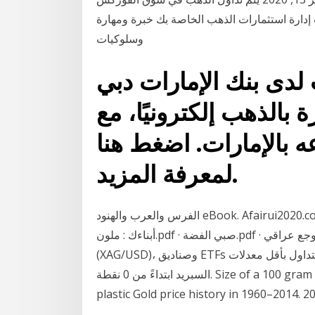
ب إدارة استثمارات الذهب الخاصة بك خبرة ومهارة
وسلوكيات
لدى بنك الإمارات دبي
 بالذهب إلكترونيًا، مع
 بالإمارات. اضغط هنا
لمعرفة المزيد.
الفرس والعرب والهنود eBook. Afairui2020.com أجمل حكايات الفرس والعرب والهنود Image استثمر
أبناءك : ملون.pdf · صبي الفضة.pdf · وجع عراقي.pdf · ألبوم رضيع. استثمر في الذهب (XAU/USD)، الفضة
(XAG/USD)، وصناديق ETFs على الذهب والبلاديوم والبلاتين والفضة. سبريد منخفض. التداول بأقل معدلات
السبريد ابتداءً من 0 نقطة. Size of a 100 gram gold bar, size compared to a playing card. The