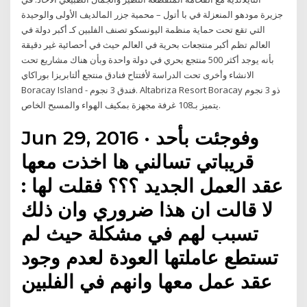
جزيرة مودهو المنعزلة في با أتول – محمية جزر المالديف الأولى والوحيدة
التي تقع تحت حماية منظمة اليونسكو تصنف الفلبين كـ أكبر دولة في
العالم تظم أكبر منتجعات بحرية في العالم حيث في أحصائية غير دقيقة
بأنه يوجد أكثر 500 منتجع بحري في دولة واحدة وبأن هناك مشاريع تحت
الانشاء وأخرى تحت الدراسة لأفتتاح فنادق منتجع ألتابريزا بوراكاي
Boracay Island - فندق 3 نجوم. Altabriza Resort Boracay ذو 3 نجوم
يتميز بـ108 غرفة مجهزة بمكيف الهواء والمسبح الخاص.
Jun 29, 2016 · وفوجئت بأحد
قريباتي تسالني ها اخذت معها
عقد العمل الجديد ؟؟؟ فقلت لها :
لا قالت ان هذا ضروري وان ذلك
تسبب لهم في مشكلة حيث لم
تستطع عاملتها العودة لعدم وجود
عقد عمل معها وانهم في الفلبين