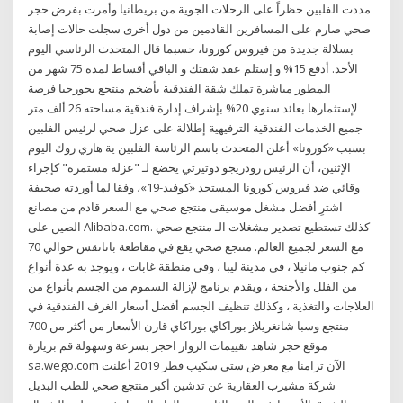
مددت الفلبين حظراً على الرحلات الجوية من بريطانيا وأمرت بفرض حجر
صحي صارم على المسافرين القادمين من دول أخرى سجلت حالات إصابة
بسلالة جديدة من فيروس كورونا، حسبما قال المتحدث الرئاسي اليوم
الأحد. أدفع 15% و إستلم عقد شقتك و الباقي أقساط لمدة 75 شهر من
المطور مباشرة تملك شقة الفندقية بأضخم منتجع بجورجيا فرصة
لإستثمارها بعائد سنوي 20% بإشراف إدارة فندقية مساحته 26 ألف متر
جميع الخدمات الفندقية الترفيهية إطلالة على عزل صحي لرئيس الفلبين
بسبب «كورونا» أعلن المتحدث باسم الرئاسة الفلبين ية هاري روك اليوم
الإثنين، أن الرئيس رودريجو دوتيرتي يخضع لـ "عزلة مستمرة" كإجراء
وقائي ضد فيروس كورونا المستجد «كوفيد-19»، وفقا لما أوردته صحيفة
اشترِ أفضل مشغل موسيقى منتجع صحي مع السعر قادم من مصانع
الصين على Alibaba.com. كذلك تستطيع تصدير مشغلات الـ منتجع صحي
مع السعر لجميع العالم. منتجع صحي يقع في مقاطعة باتانقس حوالي 70
كم جنوب مانيلا ، في مدينة ليبا ، وفي منطقة غابات ، ويوجد به عدة أنواع
من الفلل والأجنحة ، ويقدم برنامج لإزالة السموم من الجسم بأنواع من
العلاجات والتغذية ، وكذلك تنظيف الجسم أفضل أسعار الغرف الفندقية في
منتجع وسبا شانغريلاز بوراكاي بوراكاي قارن الأسعار من أكثر من 700
موقع حجز شاهد تقييمات الزوار احجز بسرعة وسهولة قم بزيارة
sa.wego.com الآن تزامنا مع معرض ستي سكيب قطر 2019 أعلنت
شركة مشيرب العقارية عن تدشين أكبر منتجع صحي للطب البديل