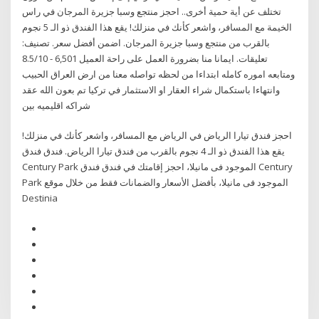
تختلف عن أية حمية أخرى.. احجز منتجع وسبا جزيرة المرجان في راس
الخيمة مع المسافر، واشعر كأنك في منزلك! يقع هذا الفندق ذو الـ 5 نجوم
بالقرب من منتجع وسبا جزيرة المرجان. اضمن أفضل سعر. تصنيف:
8.5/10 - ‎6,501 تعليقات. ايمانا منا بضرورة العمل على راحة العميل
ومتابعه اموره كامله ابتداءا من لحظه تواصله معنا من ارض العراق الحبيب
وانتهاءا باستكمال شراء العقار او الاستثمار في تركيا تم بعون الله عقد
شراكه اقليميه بين
احجز فندق تيارا الرياض في الرياض مع المسافر، واشعر كأنك في منزلك!
يقع هذا الفندق ذو الـ 4 نجوم بالقرب من فندق تيارا الرياض. فندق فندق
Century Park الموجود فى مانيلا، احجز إقامتك في فندق فندق Century
Park الموجود فى مانيلا، بأفضل الأسعار والضمانات فقط من خلال موقع
Destinia