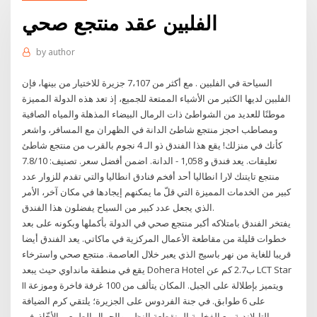
الفلبين عقد منتجع صحي
by
author
السياحة في الفلبين . مع أكثر من 7،107 جزيرة للاختيار من بينها، فإن
الفلبين لديها الكثير من الأشياء الممتعة للجميع، إذ تعد هذه الدولة المميزة
موطنًا للعديد من الشواطئ ذات الرمال البيضاء المذهلة والمياه الصافية
ومصاطب احجز منتجع شاطئ الدانة في الظهران مع المسافر، واشعر
كأنك في منزلك! يقع هذا الفندق ذو الـ 4 نجوم بالقرب من منتجع شاطئ
الدانة. اضمن أفضل سعر. تصنيف: 7.8/10 - ‎1,058 تعليقات. يعد فندق و
منتجع تايتنك لارا انطاليا أحد أفخم فنادق انطاليا والتي تقدم للزوار عدد
كبير من الخدمات المميزة التي قلّ ما يمكنهم إيجادها في مكان آخر، الأمر
الذي يجعل عدد كبير من السياح يفضلون هذا الفندق.
يفتخر الفندق بامتلاكه أكبر منتجع صحي في الدولة بأكملها وبكونه على بعد
خطوات قليلة من مقاطعة الأعمال المركزية في ماكاتي. يعد الفندق أيضا
قريبا للغاية من نهر باسيج الذي يعبر خلال العاصمة. منتجع صحي واسترخاء
يقع في منطقة مانداوي حيث يبعد Dohera Hotel ب2.7 كم عن LCT Star
II ويتميز بإطلالة على الجبل. المكان يتألف من 100 غرفة فاخرة وموزعة
على 6 طوابق. في جنة الفردوس على الجزيرة؛ يلتقي كرم الضيافة
التايلاندية مع الفخامة المنقطعة النظير والجمال الطبيعي الأخّاذ. في