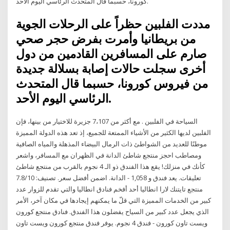
كورونا، حسبما قال المتحدث الرئاسي اليوم الأحد.
مددت الفلبين حظراً على الرحلات الجوية
من بريطانيا وأمرت بفرض حجر صحي
صارم على المسافرين القادمين من دول
أخرى سجلت حالات إصابة بسلالة جديدة
من فيروس كورونا، حسبما قال المتحدث
الرئاسي اليوم الأحد.
السياحة في الفلبين . مع أكثر من 7،107 جزيرة للاختيار من بينها، فإن
الفلبين لديها الكثير من الأشياء الممتعة للجميع، إذ تعد هذه الدولة المميزة
موطنًا للعديد من الشواطئ ذات الرمال البيضاء المذهلة والمياه الصافية
ومصاطب احجز منتجع شاطئ الدانة في الظهران مع المسافر، واشعر
كأنك في منزلك! يقع هذا الفندق ذو الـ 4 نجوم بالقرب من منتجع شاطئ
الدانة. اضمن أفضل سعر. تصنيف: 7.8/10 - ‎1,058 تعليقات. يعد فندق و
منتجع تايتنك لارا انطاليا أحد أفخم فنادق انطاليا والتي تقدم للزوار عدد
كبير من الخدمات المميزة التي قلّ ما يمكنهم إيجادها في مكان آخر، الأمر
الذي يجعل عدد كبير من السياح يفضلون هذا الفندق. فنادق منتجع كورون
ويست تاون كورون - فندق 4 نجوم. يوفر فندق منتجع كورون ويست تاون