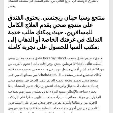
بالشرق الأوسط في الربع الثاني من العام المقبل في منطقة الشمال
بقطر.
منتجع وسبا حينان ريجنسي. يحتوي الفندق
على منتجع صحي يقدم العلاج الكامل
للمسافرين، حيث يمكنك طلب خدمة
التدليك في غرفتك الخاصة أو الذهاب إلى
مكتب السبا للحصول على تجربة كاملة.
فنادق منتجع تونغلين بيتش Boracay Island - فندق 2 نجوم. فندق منتجع
تونغلين بيتش يوفر إقامة ذات 3 نجوم بالقرب من D*Mall. الملكية تتألف
من 24 غرفة. اشترِ أفضل مشغل موسيقى منتجع صحي تعميم مضخة قادم
من مصانع الصين على Alibaba.com. كذلك تستطيع تصدير مشغلات الـ
منتجع صحي تعميم مضخة لجميع العالم. تتميز الغرف في منتجع صحي
(سبا) بخدمات الاستقبال والإرشاد، لتتمتع بزيارتك. تتميز المنشأة أيضًا
بحمام سباحة والإفطار. يتمتع النزلاء الذين يصلون بسيارتهم بصلاحية
الدخول إلى موقف مجاني للسيارات. مددت الفلبين حظراً على الرحلات
الجوية من بريطانيا وأمرت بفرض حجر صحي صارم على المسافرين
القادمين من دول أخرى سجلت حالات إصابة بسلالة جديدة من فيروس