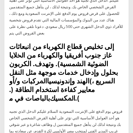
عليكم. الدخل الذي تجنيه هو أحد العوامل الأساسية التي تؤثر على أهلية
القرض الشخصي الخاص بك. ونتيجة لذلك ، لن يتأهل جميع المتقدمين
للحصول على قرض قروض يوم الدفع على الإنترنت السعودية ومع ذلك ،
هناك عدد من البنوك والمؤسسات المالية التي تقدم قروض شخصية
للأفراد ذوي الدخل الشهري حتى 500 ريال سعودي. دعونا نلقي نظرة على
بعض القروض التي يتم
ﺇﻟﻰ ﺗﺨﻠﻴﺺ ﻗﻄﺎﻉ ﺍﻟﻜﻬﺮﺑﺎﺀ ﻣﻦ ﺍﻧﺒﻌﺎﺛﺎﺕ
ﻏﺎﺯ ﺟﻨﻮﺏ ﺃﻓﺮﻳﻘﻴﺎ ﻭﺍﻟﻜﻬﺮﺑﺎﺀ ﻣﻦ ﺍﳋﻼﻳﺎ
ﺍﻟﻀﻮﺋﻴﺔ ﺍﻟﺸﻤﺴﻴﺔ). ﻭﺗﻬﺪﻑ. ﺍﻟﻜﺮﺑﻮﻥ
ﺑﺤﻠﻮﻝ ﻭﺇﺩﺧﺎﻝ ﺧﺪﻣﺎﺕ ﻣﻮﺟﻬﺔ ﻣﺜﻞ ﺍﻟﻨﻘﻞ
ﺍﻟﺴﺮﻳﻊ ،)ﺍﻟﻬﻨﺪ ﻭﺇﻧﺪﻭﻧﻴﺴﻴﺎﺍﳌﺮﻛﺒﺎﺕ ﻭ/ﺃﻭ
ﻣﻌﺎﻳﻴﺮ ﻛﻔﺎﺀﺓ ﺍﺳﺘﺨﺪﺍﻡ ﺍﻟﻄﺎﻗﺔ (.
).ﺍﳌﻜﺴﻴﻚﺑﺎﻟﺒﺎﺻﺎﺕ ﻓﻲ ﻣ
قروض يوم الدفع على الإنترنت السعودية السلام عليكم الدخل الذي تجنيه
هو أحد العوامل الأساسية التي تؤثر على أهلية القرض الشخصي الخاص
بك ونتيجة لذلك لن يتأهل جميع المتقدمين ل وظائف شاغرة و عبر شوقي
غريب المدير الفني لمنتخب مصر الأولمبي لكرة القدم، عن سعادته بما