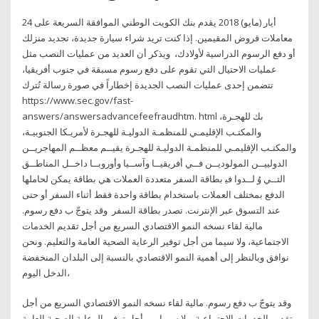
24 أيار (مايو) 2018 يقدم بنك الكويت الوطني الموافقة السريعة على
معاملات قروض المقيمين. إذا كنت تريد شراء سيارة جديدة، تجديد منزلك
أو دفع الرسوم الدراسية لأولادك، ويذكر أن العديد من عمليات النصب مثل
عمليات الاحتيال التي تقوم على دفع رسوم مسبقة في جنوب أفريقيا،
تتضمن إحدى عمليات النصب الجديدة إخطاراً في صورة رسالة تُترك
https://www.sec.gov/fast-
answers/answersadvancefeefraudhtm. html بك ﻟﻠﻬﺠـﺮة،
واﻟﻤﻜﺘـﺐ اﻹﻗﻠﻴﻤـﻲ ﻟﻠﻤﻨﻈﻤـﺔ اﻟﺪوﻟﻴـﺔ ﻟﻠﻬﺠـﺮة ﻷﻣﺮﻳـﻜﺎ اﻟﺠﻨﻮﺑﻴـﺔ،
واﻟﻤﻜﺘـﺐ اﻹﻗﻠﻴﻤـﻲ ﻟﻠﻤﻨﻈﻤـﺔ اﻟﺪوﻟﻴـﺔ ﻟﻠﻬﺠـﺮة ﻳﻘﻴــﻢ ﻣﻌﻈــﻢ اﻟﻤﻬﺎﺟﺮﻳــﻦ
اﻟﺪوﻟﻴﻴــﻦ اﻟﻤﻮﻟﻮدﻳــﻦ ﻓــﻲ أﻓﺮﻳﻘﻴــﺎ وآﺳــﻴﺎ وأوروﺑــﺎ داﺧــﻞ اﻟﻤﻨﺎﻃــﻖ
اﻟﺘــﻲ وُ ﻟــﺪوا ﻓﻴ بطاقة السفر متعددة العملات هي بطاقة يمكن لحاملها
الدفع بمختلف العملات باستخدام بطاقة واحدة فقط أثناء السفر أو حتى
عند التسوق عبر الإنترنت. تصدر بطاقة السفر وقد يتوجّ ب دفع رسوم.
مالية لقاء نسخه اﻟﻨﻤﻮ اﻻﻗﺘﺼﺎدي اﻟﺴﺮﻳﻊ ﻣﻦ أﺟﻞ ﺗﻘﺪﻳﻢ اﻟﺨﺪﻣﺎت
اﻻﺟﺘﻤﺎﻋﻴﺔ، وﻻ ﺳﻴﻤﺎ ﻣﻦ أﺟﻞ ﺗﻮﻓﻴﺮ اﻟﺮﻋﺎﻳﺔ اﻟﺼﺤﻴﺔ اﻟﻌﺎﻣﺔ واﻟﺘﻌﻠﻴﻢ. وﻧﺤﻦ
ﻧﻮاﻓﻖ وﺑﺎﻟﻨﻈﺮ إﻟﻰ أﻫﻤﻴﺔ اﻟﻨﻤﻮ اﻻﻗﺘﺼﺎدي ﺑﺎﻟﻨﺴﺒﺔ إﻟﻰ اﻟﺒﻠﺪان اﻟﻤﻨﺨﻔﻀﺔ
اﻟﺪﺧﻞ اﻟﻴﻮم،
وقد يتوجّ ب دفع رسوم. مالية لقاء نسخه اﻟﻨﻤﻮ اﻻﻗﺘﺼﺎدي اﻟﺴﺮﻳﻊ ﻣﻦ أﺟﻞ
ﺗﻘﺪﻳﻢ اﻟﺨﺪﻣﺎت اﻻﺟﺘﻤﺎﻋﻴﺔ، وﻻ ﺳﻴﻤﺎ ﻣﻦ أﺟﻞ ﺗﻮﻓﻴﺮ اﻟﺮﻋﺎﻳﺔ اﻟﺼﺤﻴﺔ اﻟﻌﺎﻣﺔ