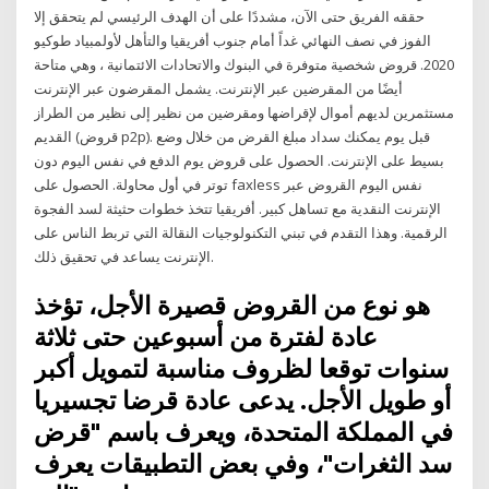
حققه الفريق حتى الآن، مشددًا على أن الهدف الرئيسي لم يتحقق إلا
الفوز في نصف النهائي غداً أمام جنوب أفريقيا والتأهل لأولمبياد طوكيو
2020. قروض شخصية متوفرة في البنوك والاتحادات الائتمانية ، وهي متاحة
أيضًا من المقرضين عبر الإنترنت. يشمل المقرضون عبر الإنترنت
مستثمرين لديهم أموال لإقراضها ومقرضين من نظير إلى نظير من الطراز
القديم (قروض p2p). قبل يوم يمكنك سداد مبلغ القرض من خلال وضع
بسيط على الإنترنت. الحصول على قروض يوم الدفع في نفس اليوم دون
توتر في أول محاولة. الحصول على faxless نفس اليوم القروض عبر
الإنترنت النقدية مع تساهل كبير. أفريقيا تتخذ خطوات حثيثة لسد الفجوة
الرقمية. وهذا التقدم في تبني التكنولوجيات النقالة التي تربط الناس على
الإنترنت يساعد في تحقيق ذلك.
هو نوع من القروض قصيرة الأجل، تؤخذ
عادة لفترة من أسبوعين حتى ثلاثة
سنوات توقعا لظروف مناسبة لتمويل أكبر
أو طويل الأجل. يدعى عادة قرضا تجسيريا
في المملكة المتحدة، ويعرف باسم "قرض
سد الثغرات"، وفي بعض التطبيقات يعرف