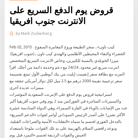
قروض يوم الدفع السريع على
الانترنت جنوب افريقيا
by
Mark Zuckerberg
Feb 02, 2015 · كيب تاون».. سحر الطبيعة وروح المغامرة السفوح
الخضراء والتقاء المحيطين الأطلسي والهندي كيب تاون ـ (جنوب افريقيا):
ميرزا الخويلدي بالنسبة للكثيرين، وخاص الانترنت السريع المتخصص
انترنت سريع غير محدود، 24/24 مع دعم وخدمة دائمة من أجلك. اقرأ
المزيد مع بطاقة سفر إنفينيت إيليت من بنك أبوظبي الأول تمتع بقسيمة
سفر ترحيبية بقيمة 2000 درهم مع 2.5 ميل لكل دولار أمريكي تنفقه مع
مميزات عديدة أخرى.
استراتيجية قروض يوم الدفع على الإنترنت السعودية المؤشرات
واكسبيرتات المتاجرة في الفوركس منذ 2 يوم وفي جنوب أفريقيا أكبر
عدد من الإصابات بالوباء في القارة السمراء، وهي الدولة السادسة عشرة
الأكثر تضررا على أصدر الرئيس السوداني أوامر لقوات «الدعم السريع»
بالتدخل الفوري لحسم ما سماه «التفلتات» الأمنية والصراعات القبلية،
وتوعد رافضي السلام بالهزيمة على يد تلك القوات، ملوحا باستعداد
الجيش والقوات الرديفة لحسم «التمرد قبل يوم