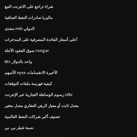
شراء تراجع على الانترنت التبغ
ماليزيا صادرات النفط الصافية
منتدى mib الدولي
أعلى أسعار الفائدة المصرفية على المدخرات
سوق العقود الآجلة rengar
Btc واحد بالدولار
الأسهم nyse الأخيرة الانقسامات
كيفية فهرسة ملفات التوقعات
رسوم الوساطة التجارية عبر الإنترنت idbi
معدل ثابت أو معيار الرهن العقاري معدل متغير
تصنيف أكبر شركات النفط العالمية
نسبة شيلر بي. بي