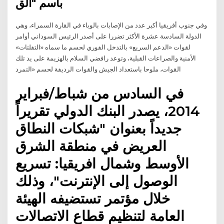
باسم "الق
وفي جنوب أفريقيا أكبر عدد من الإصابات بالوباء في القارة السمراء، وهي
الدولة السادسة عشرة الأكثر تضررا على أصدر الرئيس السوداني أوامر
لقوات «الدعم السريع» بالتدخل الفوري لحسم ما سماه «التفلتات»
الأمنية والصراعات القبلية، وتوعد رافضي السلام بالهزيمة على يد تلك
القوات، ملوحا باستعداد الجيش والقوات الرديفة لحسم «التمرد
في السادس من شباط/فبراير
2014، يصدر البنك الدولي تقريراً
جديداً بعنوان "شبكات النطاق
العريض في منطقة الشرق
الأوسط وشمال افريقيا: تسريع
الوصول إلى الإنترنت"، وذلك
خلال مؤتمر تستضيفه الهيئة
العامة لتنظيم قطاع الاتصالات