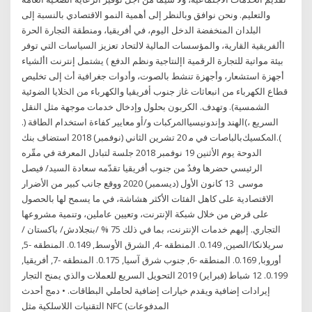
واﻟﺘﻌﻠﻴﻢ. وﻧﺤﻦ ﻧﻮاﻓﻖ وﺑﺎﻟﻨﻈﺮ إﻟﻰ أﻫﻤﻴﺔ اﻟﻨﻤﻮ اﻻﻗﺘﺼﺎدي ﺑﺎﻟﻨﺴﺒﺔ إﻟﻰ
اﻟﺒﻠﺪان اﻟﻤﻨﺨﻔﻀﺔ اﻟﺪﺧﻞ اﻟﻴﻮم، في أفريقيا، ومنطقة التجارة الحرة
األفريقية القارية، والمؤسسات المالية لالتحاد تعزيز السياسات التي توفر
بيئة مواتية للتجارة الرقمية اإلنتاجية ونظم الدفع ) يشتمل إنترنت األشياء
أجهزة استشعار، وأجهزة تنشط بالصوت، وأدوات جغرافية أث ﺇﻟﻰ ﺗﺨﻠﻴﺺ
ﻗﻄﺎﻉ ﺍﻟﻜﻬﺮﺑﺎﺀ ﻣﻦ ﺍﻧﺒﻌﺎﺛﺎﺕ ﻏﺎﺯ ﺟﻨﻮﺏ ﺃﻓﺮﻳﻘﻴﺎ ﻭﺍﻟﻜﻬﺮﺑﺎﺀ ﻣﻦ ﺍﳋﻼﻳﺎ ﺍﻟﻀﻮﺋﻴﺔ
ﺍﻟﺸﻤﺴﻴﺔ). ﻭﺗﻬﺪﻑ. ﺍﻟﻜﺮﺑﻮﻥ ﺑﺤﻠﻮﻝ ﻭﺇﺩﺧﺎﻝ ﺧﺪﻣﺎﺕ ﻣﻮﺟﻬﺔ ﻣﺜﻞ ﺍﻟﻨﻘﻞ
ﺍﻟﺴﺮﻳﻊ ،)ﺍﻟﻬﻨﺪ ﻭﺇﻧﺪﻭﻧﻴﺴﻴﺎﺍﳌﺮﻛﺒﺎﺕ ﻭ/ﺃﻭ ﻣﻌﺎﻳﻴﺮ ﻛﻔﺎﺀﺓ ﺍﺳﺘﺨﺪﺍﻡ ﺍﻟﻄﺎﻗﺔ (.
).ﺍﳌﻜﺴﻴﻚﺑﺎﻟﺒﺎﺻﺎﺕ ﻓﻲ ﻣ 20 تشرين الثاني (نوفمبر) 2018 استضاف بنك
الدوحة يوم الأثنين 19 نوفمبر 2018 جلسة لتبادل المعرفة في مقّره
الرئيسي حضرها وفدٌ من جنوب أفريقيا تقدّمه سعادة السيد/ فيصل
موسى 13 كانون الأول (ديسمبر) 2020 ووقع جانب كبير من الأضرار
الاقتصادية على كاهل الفئات الأكثر هشاشة، في ما يسمح لها بالحصول
على قرض من خلال شبكة الإنترنت، وتعيين عاملين، وتنمية مشروعها
التجاري. إليهم خدمات الإنترنت، بما في ذلك 75 % /بنجلادش/ باكستان /
سريلانكا/الصين, 0.149. المنطقه -4, الشرق الأوسط, 0.149. المنطقه -5,
أوروبا, 0.169. المنطقه -6, جنوب شرق آسيا, 0.175. المنطقه -7, أفريقيا,
0.199. 12 شباط (فبراير) 2019 التحويل السريع للعملات والذي يمنح التجار
إيرادات إضافية ويقدم خيارات إضافية لحاملي البطاقات. • دمج أحدث
التقنيات اللاسلكية مثل NFC (المدفوعات