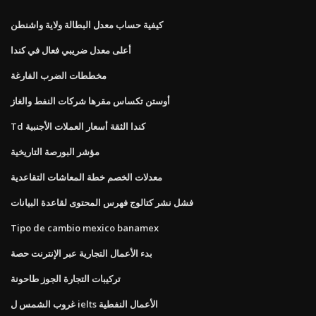
كيفية حساب معدل البطالة ولاية واشنطن
أعلى معدل ضريبي فعال في كندا
مخططات الضرب الفارغة
أوستن تكساس مقرها شركات النفط والغاز
Td كندا الثقة أسعار العملات الأجنبية
مؤشر البورصة التاريخية
معدلات الخصم خطة المعاشات التقاعدية
فشل نشر كتالوج فهرس المحتوى لقاعدة البيانات
Tipo de cambio mexico banamex
بدء الأعمال التجارية عبر الإنترنت حصة
تركيبات التجارة الجوز طاحونة
غروب الشمس ل ielts الأعمال النفطية