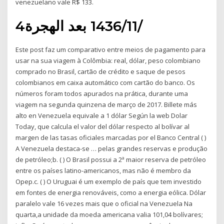
venezuelano vale R$ 133.
4‏‏/11‏‏/1436 بعد الهجرة
Este post faz um comparativo entre meios de pagamento para
usar na sua viagem à Colômbia: real, dólar, peso colombiano
comprado no Brasil, cartão de crédito e saque de pesos
colombianos em caixa automático com cartão do banco. Os
números foram todos apurados na prática, durante uma
viagem na segunda quinzena de março de 2017. Billete más
alto en Venezuela equivale a 1 dólar Según la web Dolar
Today, que calcula el valor del dólar respecto al bolívar al
margen de las tasas oficiales marcadas por el Banco Central ( )
A Venezuela destaca-se … pelas grandes reservas e produção
de petróleo;b. ( ) O Brasil possui a 2ª maior reserva de petróleo
entre os países latino-americanos, mas não é membro da
Opep.c. ( ) O Uruguai é um exemplo de país que tem investido
em fontes de energia renováveis, como a energia eólica. Dólar
paralelo vale 16 vezes mais que o oficial na Venezuela Na
quarta,a unidade da moeda americana valia 101,04 bolívares;