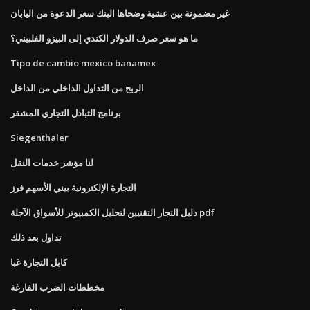
غير مضمونة بين عشية وضحاها البنك سعر الدعوة من اليابان
ما هو سعر صرف الدولار الكندي إلى البيزو الفلبيني؟
Tipo de cambio mexico banamex
الربح من التداول الداخلي من الداخل
برنامج التبادل التجاري المشفر
Siegenthaler
لنا مؤشر خدمات النقل
التجارة الإلكترونية بيني الأسهم فرز
دليل التجار التقنيين لتحليل الكمبيوتر للأسواق الآجلة pdf
تداول بعد ذلك
كابل التجارة غبا
مخططات الضرب الفارغة