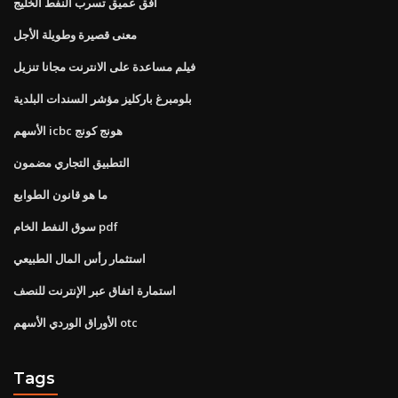
أفق عميق تسرب النفط الخليج
معنى قصيرة وطويلة الأجل
فيلم مساعدة على الانترنت مجانا تنزيل
بلومبرغ باركليز مؤشر السندات البلدية
الأسهم icbc هونج كونج
التطبيق التجاري مضمون
ما هو قانون الطوابع
سوق النفط الخام pdf
استثمار رأس المال الطبيعي
استمارة اتفاق عبر الإنترنت للنصف
الأوراق الوردي الأسهم otc
Tags