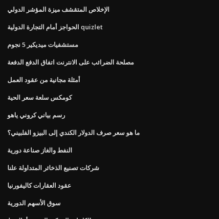
الإخلاص المتقشف ميزة المؤشر الدولي
الحواجز أمام التجارة الدولية quizlet
مستشفيات ميديكير 5 نجوم
مصلحة الضرائب على الانترنت اتفاق الدفع الدفعة
أمثلة مجانية من عقود العمل
كومكس سلعة سعر الحية
رسم بياني كروني ياهو
ما هو سعر صرف الدولار الكندي إلى البيزو الفلبيني؟
النفط والغاز صناعة دورية
شركات تصنيع الذخائر المتداولة علنا
عقود العقارات كاليفورنيا
سوق الأسهم الدورية