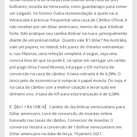
bolívares, moeda da Venezuela, como guardanapo para comer
um salgado. Se formos Outra recomendação a quem vai à
Venezuela e precisar freqüentar uma casa de Câmbio Oficial, é
não receber por um dólar americano, menos do que 4 Bolívar
forte. Não pratique seu cambio Bolívar na rua e, principalmente
diante de um policial militar. Quanto vale $1 dólar? Na Austrália,
vale um pepino; no Vietnã, três pares de chinelos vietnamitas
e, nas Filipinas, uma refeição completa. A seguir, veja uma
curiosa lista do que se pode E, se optar em carregar um cartão
pré-pago (Visa Travel Money), irá pagar o IOF na hora da
conversão na casa de câmbio. A taxa cobrada é de 6,38%. O
único jeito de economizar é comprar o papel moeda. Ou seja, ir
na casa de câmbio com a melhor cotação e levar tudo em
dinheiro vivo. A taxa de IOF para esta transação é de 0,38%.
ll 【Bs1 = $4.139E-6】 Cambio do dia Bolívar venezuelano para
Dólar americano. Livre de conversão de moedas online
baseado nas taxas de câmbio. Conversor de moedas O
conversor mostra a conversão de 1 Bolívar venezuelano em
Dólar americano na data de terça, 19 janeiro 2021.