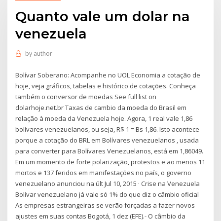
Quanto vale um dolar na
venezuela
by
author
Bolívar Soberano: Acompanhe no UOL Economia a cotação de
hoje, veja gráficos, tabelas e histórico de cotações. Conheça
também o conversor de moedas See full list on
dolarhoje.net.br Taxas de cambio da moeda do Brasil em
relação à moeda da Venezuela hoje. Agora, 1 real vale 1,86
bolívares venezuelanos, ou seja, R$ 1 = Bs 1,86. Isto acontece
porque a cotação do BRL em Bolívares venezuelanos , usada
para converter para Bolívares Venezuelanos, está em 1,86049.
Em um momento de forte polarização, protestos e ao menos 11
mortos e 137 feridos em manifestações no país, o governo
venezuelano anunciou na últ Jul 10, 2015 · Crise na Venezuela
Bolívar venezuelano já vale só 1% do que diz o câmbio oficial
As empresas estrangeiras se verão forçadas a fazer novos
ajustes em suas contas Bogotá, 1 dez (EFE).- O câmbio da