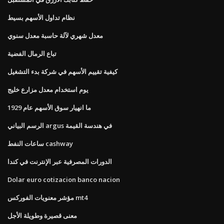
نظام تداول الأسهم بسيط
معدل شهري لآلة حاسبة معدل سنوي
تباع الرمال الفضية
كيفية تقييم الأسهم في شركة بدء التشغيل
يوم استخدام معدل مزارع خليج
ما انهيار سوق الأسهم عام 1929
الرسم البياني argus في هندسة القيمة
ساعات النفط cashway
الدورات المصرفية عبر الإنترنت في كندا
Dolar euro cotizacion banco nacion
مؤشر معنويات الفوركس mt4
معنى قصيرة وطويلة الأجل