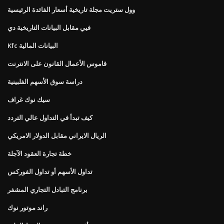
وول ستريت مجلة تاريخية أسعار الفائدة الرئيسية
فيي مقابل البيانات التاريخية دي
Kfc البيانات المالية
قاموس الأعمال القانون على الانترنت
دراسة سوق الأسهم الفلبينية
سيك نوك غراف
كيف تبدأ في التداول عالي التردد
الريال الايراني مقابل الدولار الامريكي
خطة تجارة العقود الآجلة
تداول الأسهم أو تداول الفوركس
برنامج التبادل التجاري المشفر
راند موتور نوك