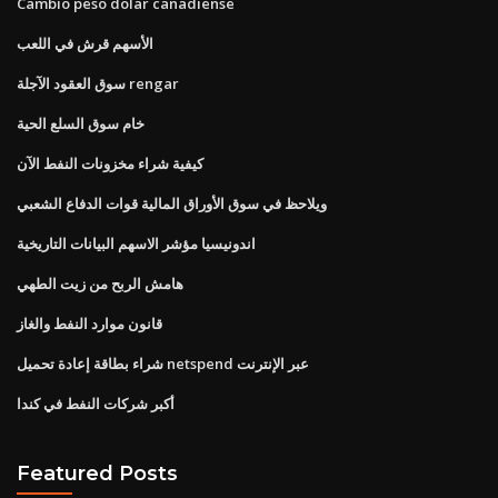
Cambio peso dolar canadiense
الأسهم قرش في اللعب
سوق العقود الآجلة rengar
خام سوق السلع الحية
كيفية شراء مخزونات النفط الآن
ويلاحظ في سوق الأوراق المالية قوات الدفاع الشعبي
اندونيسيا مؤشر الاسهم البيانات التاريخية
هامش الربح من زيت الطهي
قانون موارد النفط والغاز
شراء بطاقة إعادة تحميل netspend عبر الإنترنت
أكبر شركات النفط في كندا
Featured Posts