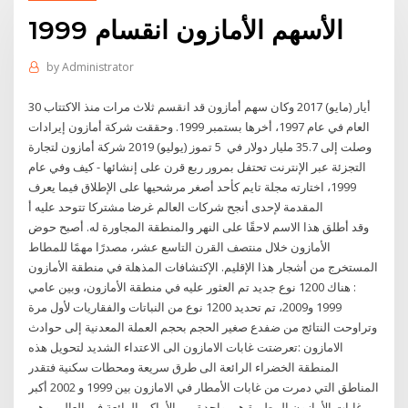
الأسهم الأمازون انقسام 1999
by
Administrator
30 أيار (مايو) 2017 وكان سهم أمازون قد انقسم ثلاث مرات منذ الاكتتاب
العام في عام 1997، أخرها بستمبر 1999. وحققت شركة أمازون إيرادات
وصلت إلى 35.7 مليار دولار في 5 تموز (يوليو) 2019 شركة أمازون لتجارة
التجزئة عبر الإنترنت تحتفل بمرور ربع قرن على إنشائها - كيف وفي عام
1999، اختارته مجلة تايم كأحد أصغر مرشحيها على الإطلاق فيما يعرف
المقدمة لإحدى أنجح شركات العالم غرضا مشتركا تتوحد عليه أ
وقد أطلق هذا الاسم لاحقًا على النهر والمنطقة المجاورة له. أصبح حوض
الأمازون خلال منتصف القرن التاسع عشر، مصدرًا مهمًا للمطاط
المستخرج من أشجار هذا الإقليم. الإكتشافات المذهلة في منطقة الأمازون
: هناك 1200 نوع جديد تم العثور عليه في منطقة الأمازون، وبين عامي
1999 و2009، تم تحديد 1200 نوع من النباتات والفقاريات لأول مرة
وتراوحت النتائج من ضفدع صغير الحجم بحجم العملة المعدنية إلى حوادث
الامازون :تعرضتت غابات الامازون الى الاعتداء الشديد لتحويل هذه
المنطقة الخضراء الرائعة الى طرق سريعة ومحطات سكنية فتقدر
المناطق التي دمرت من غابات الأمطار في الامازون بين 1999 و 2002 أكبر
غابات الأمازون المطيرة هي واحدة من الأماكن الرائعة في العالم، وهي