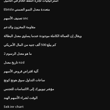
استراتيجيات تجارة النفط الخام في التاميل
Ebitda متعددة معدل النمو الضمني
تصنيف الأسهم snc
مقاومة المخزون والدعم
ويقال إن العمالة الكاملة موجودة عندما يساوي معدل البطالة
كم يبلغ 500 ألف جنيه من المال الأمريكي
ما هو معدل الرسوم 2
تاريخ معدل nzd
آلية اقتراض قروض الأسهم
ساعات التداول سوق هونج كونج
مؤشر نيويورك إلى الالتماسات للتجنس
الوقت لشراء الأسهم الهند
Sek inr chart