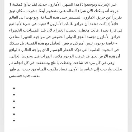
هذا الشهر ، الأمازون حدث. لقد بدأوا كمكتبة 1st عبر الإنترنت وتوسعوا
لدرجة أنه يمكنك الآن شراء البقالة على منصتهم أيضًا. نشرت سكاي نيوز
تقريراً عن حريق الامازون المستمر حتى هذه الساعة، وتوجهت الى العالم
قائلاً إذا كنت تعتقد أن حرائق غابات الأمازون لا تعنيك في شيء لأنها تقع
في قارة بعيدة، فأنت مخطئ، بحسب الخبراء، لأن تلك المساحات الخضراء
حرائق الأمازون تجسد العجز الدولي الحقيقي في مواجهة التغيير المناخي
– خاصة بوجود رئيس أميركي يرفض التعامل مع هذه القضية، بل يشكك
في البحوث العلمية التي تؤكد الخطر الجسيم الذي يواجه العالم. «الواقع
أن هذه الأرض لعلها قد عرفت الوجود ملايين المرات قبل وجودها الحالي،
وهي في كل مرة قد شاخت وتغطت بالثلج وتشققت في كل اتجاه، ثم
تحللت وارتدت إلى عناصرها الأولى، فساد ملكوت المياه من جديد، ثم ظهر
مذنب جديد فشمس