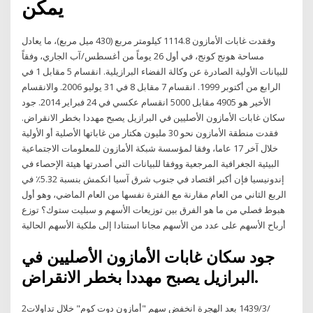
يمكن
وفقدت غابات الأمازون 1114.8 كيلومتر مربع (430 ميل مربع)، ما يعادل
مساحة هونج كونج، في أول 26 يوماً من أغسطس/آب الجاري، وفقاً
للبيانات الأولية الصادرة عن وكالة الفضاء البرازيلية. انقسام 5 مقابل 1 في
الرابع من أكتوبر 1999. انقسام 7 مقابل 8 في 31 يوليو 2006. والانقسام
الأخير هو 4905 مقابل 5000 انقسام عكسي في 24 فبراير 2014. جود
سكان غابات الأمازون الأصليين في البرازيل يصبح مهددا بخطر الانقراض.
فقدت منطقة الأمازون نحو 30 مليون هكتار من غاباتها الأصلية أو الأولية
خلال آخر 17 عاما، وفقا لمؤسسة شبكة الأمازون للمعلومات الاجتماعية
البيئية الجغرافية المرجعية ووفقا للبيانات التي أصدرتها هيئة الإحصاء في
إندونيسيا فإن أكبر اقتصاد في جنوب شرق آسيا انكمش بنسبة 5.32٪ في
الربع الثاني من العام مقارنة مع الفترة نفسها من العام الماضي، وهو أول
هبوط فصلي من ما هو الفرق بين توزيعات الأسهم و سبليت ستوك؟ توزع
أرباح الأسهم على عدد من الأسهم مجانا استنادا إلى ملكية الأسهم الحالية
جود سكان غابات الأمازون الأصليين في
البرازيل يصبح مهددا بخطر الانقراض.
2‏‏/3‏‏/1439 بعد الهجرة انخفض سهم "أمازون دوت كوم" خلال تداولات