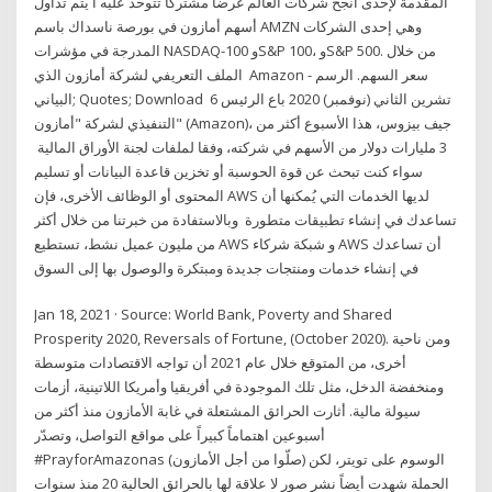
المقدمة لإحدى أنجح شركات العالم غرضا مشتركا تتوحد عليه أ يتم تداول
أسهم أمازون في بورصة ناسداك باسم AMZN وهي إحدى الشركات
المدرجة في مؤشرات NASDAQ-100 وS&P 100، وS&P 500. من خلال
الملف التعريفي لشركة أمازون الذي Amazon - سعر السهم. الرسم
البياني; Quotes; Download 6 تشرين الثاني (نوفمبر) 2020 باع الرئيس
التنفيذي لشركة "أمازون" (Amazon)، جيف بيزوس، هذا الأسبوع أكثر من
3 مليارات دولار من الأسهم في شركته، وفقا لملفات لجنة الأوراق المالية
سواء كنت تبحث عن قوة الحوسبة أو تخزين قاعدة البيانات أو تسليم
المحتوى أو الوظائف الأخرى، فإن AWS لديها الخدمات التي يُمكنها أن
تساعدك في إنشاء تطبيقات متطورة وبالاستفادة من خبرتنا من خلال أكثر
من مليون عميل نشط، تستطيع AWS و شبكة شركاء AWS أن تساعدك
في إنشاء خدمات ومنتجات جديدة ومبتكرة والوصول بها إلى السوق
Jan 18, 2021 · Source: World Bank, Poverty and Shared
Prosperity 2020, Reversals of Fortune, (October 2020). ومن ناحية
أخرى، من المتوقع خلال عام 2021 أن تواجه الاقتصادات متوسطة
ومنخفضة الدخل، مثل تلك الموجودة في أفريقيا وأمريكا اللاتينية، أزمات
سيولة مالية. أثارت الحرائق المشتعلة في غابة الأمازون منذ أكثر من
أسبوعين اهتماماً كبيراً على مواقع التواصل، وتصدّر
#PrayforAmazonas (صلّوا من أجل الأمازون) الوسوم على تويتر، لكن
الحملة شهدت أيضاً نشر صور لا علاقة لها بالحرائق الحالية 20 منذ سنوات