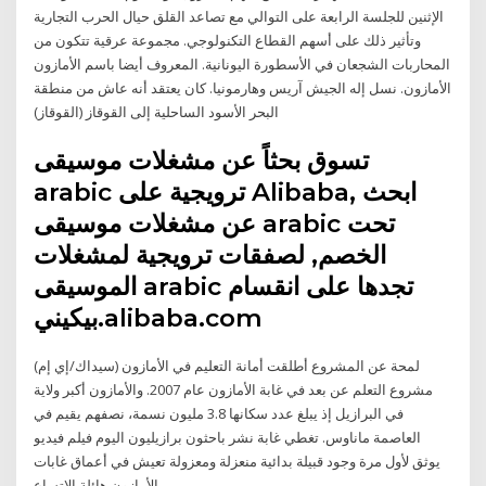
الإثنين للجلسة الرابعة على التوالي مع تصاعد القلق حيال الحرب التجارية
وتأثير ذلك على أسهم القطاع التكنولوجي. مجموعة عرقية تتكون من
المحاربات الشجعان في الأسطورة اليونانية. المعروف أيضا باسم الأمازون
الأمازون. نسل إله الجيش آريس وهارمونيا. كان يعتقد أنه عاش من منطقة
البحر الأسود الساحلية إلى القوقاز (القوقاز)
تسوق بحثاً عن مشغلات موسيقى
arabic ترويجية على Alibaba, ابحث
عن مشغلات موسيقى arabic تحت
الخصم, لصفقات ترويجية لمشغلات
الموسيقى arabic تجدها على انقسام
بيكيني.alibaba.com
لمحة عن المشروع أطلقت أمانة التعليم في الأمازون (سيداك/إي إم)
مشروع التعلم عن بعد في غابة الأمازون عام 2007. والأمازون أكبر ولاية
في البرازيل إذ يبلغ عدد سكانها 3.8 مليون نسمة، نصفهم يقيم في
العاصمة ماناوس. تغطي غابة نشر باحثون برازيليون اليوم فيلم فيديو
يوثق لأول مرة وجود قبيلة بدائية منعزلة ومعزولة تعيش في أعماق غابات
الأمازون هائلة الاتساع.