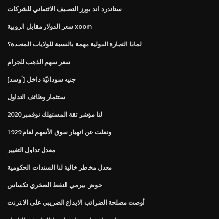
ستاندرد اند بورز التصنيف الائتماني للشركات
سعر الدولار مقابل الروبية xoom
لماذا التجارة الدولية مهمة بالنسبة للولايات المتحدة؟
سعر سهم الذهب للجرام
جنيه سودانيّة داخل [أوسد]
استثمار وظائف التداول
لنا مؤشر ثقة المستهلك نوفمبر 2020
ونقلت عن انهيار سوق الأسهم لعام 1929
معدل تداول التغيير
معدل مخاطر خالية لنا السندات الحكومية
حوض بيرمي النفط الصخري تكساس
أوصت مصلحة الضرائب الايداع الضريبي على الانترنت