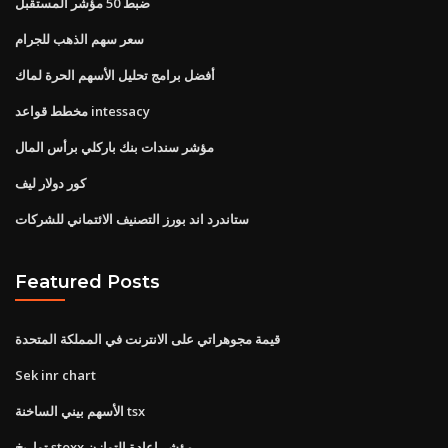
ضبط 50 مؤشر المستقبل
سعر سهم الذهب للجرام
أفضل برامج تحليل الأسهم الحرة لماك
مخطط قواعد intessacy
مؤشر سندات بنك باركلي برأس المال
كور دولار ليف
ستاندرد اند بورز التصنيف الائتماني للشركات
Featured Posts
قيمة مجوهراتي على الانترنت في المملكة المتحدة
Sek inr chart
الأسهم بيني الساخنة tsx
تواريخ stoxx مؤشر إعادة التوازن