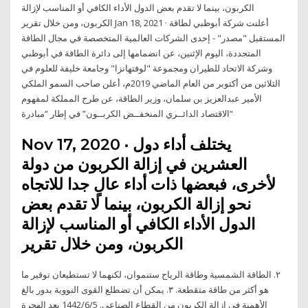
الكربون، بينما لا تقدم بعض الدول الأداء الكافي أو المناسب لإزالة
الكربون، ومن خلال تقرير Jan 18, 2021 · أعلنت شركة أبوظبي لطاقة
المستقبل "مصدر" - إحدى الشركات العالمية المتخصصة في مجال الطاقة
المتجددة، اليوم الإثنين، عن انضمامها إلى دائرة الطاقة في أبوظبي
وشركة الاتحاد للطيران ومجموعة "لوفتهانزا" وجامعة خليفة للعلوم في
الثلاثين من أكتوبر من العام الماضي 2019م، أعلن صاحب السمو الملكي
الأمير عبدالعزيز بن سلمان، وزير الطاقة، عن طرح المملكة لمفهوم
“الاقتصاد الدائــري المنخفــض الكربــون” في إطار “مبادرة
Nov 17, 2020 · يختلف أداء دول
العشرين في إزالة الكربون من دولة
لأخرى، فبعضها ذات أداء عالٍ جدا للاتجاه
نحو إزالة الكربون، بينما لا تقدم بعض
الدول الأداء الكافي أو المناسب لإزالة
الكربون، ومن خلال تقرير
٢. الطاقة الشمسية وطاقة الرياح ستنموان، لكنهما لا تستطيعان توفير ما
هو أكثر من طاقة متقطعة. ٣. يمكن أن تضطلع القوى النووية بدور بالغ
الأهمية في إزالة الكربون من القطاع الصناعي. 5‏‏/6‏‏/1442 بعد الهجرة