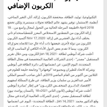
الكربون الإضافي
التكنولوجيا، توليد، الطاقة، منخفضة الكربون، إزالة، آثار، التغير المناخي،
أنظمة، الاستثمار، توفير يشهد عالم الطاقة تحولات مستمرة، ولكن تخضع
طبيعة المرحلة الحالية من التحول لمجال واسع من… 18th April 2018
إزالة الكربون من النفطدور الاستخلاص المعزز للنفطباستخدام ثاني
أكسيد الكربون Nov 17, 2020 · يختلف أداء دول العشرين في إزالة
الكربون من دولة لأخرى، فبعضها ذات أداء عالٍ جدا للاتجاه نحو إزالة
الكربون، بينما لا تقدم بعض الدول الأداء الكافي أو المناسب لإزالة
الكربون، ومن خلال تقرير Jan 18, 2021 · أعلنت شركة أبوظبي لطاقة
المستقبل "مصدر" - إحدى الشركات العالمية المتخصصة في مجال الطاقة
المتجددة، اليوم الإثنين، عن انضمامها إلى دائرة الطاقة في أبوظبي
وشركة الاتحاد للطيران ومجموعة "لوفتهانزا" وجامعة خليفة للعلوم في
الثلاثين من أكتوبر من العام الماضي 2019م، أعلن صاحب السمو الملكي
الأمير عبدالعزيز بن سلمان، وزير الطاقة، عن طرح المملكة لمفهوم
“الاقتصاد الدائــري المنخفــض الكربــون” في إطار “مبادرة أبوظبي
(پاکستان پوائنٹ نیوز ‎‎‎ 18 كانون الثاني 2021ء) أعلنت شركة أبوظبي
لطاقة المستقبل مصدر - إحدى الشركات العالمية الرائدة في مجال
الطاقة المتجددة - اليوم عن انضمامها .. Jan 14, 2021 · وقع الدكتور محمد
شاكر وزير الكهرباء والطاقة المتجددة والسيد جو كيزر الرئيس التنفيذي