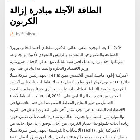
الطاقة الآجلة مبادرة إزالة
الكربون
by
Publisher
5‏‏/6‏‏/1442 بعد الهجرة التقى معالي الدكتور سلطان أحمد الجابر، وزير
الصناعة والتكنولوجيا المتقدمة والرئيس التنفيذي لأدنوك ومجموعة
شركاتها، خلال زيارة عمل افتراضية لليابان مع معالي كاجياما هيروشي،
وزير الاقتصاد والتجارة والصناعة الياباني قبل يوم
تعهد رئيس شركة تسلا (Tesla) الأميركية إيلون ماسك أمس الخميس بمنح
جائزة 100 مليون دولار لمن يطور أفضل تقنية لالتقاط انبعاثات ثاني أكسيد
الكربون. وأصبح التقاط انبعاثات الاحتباس الحراري جزءا مهما من العديد
من الخطط لإبقاء Jan 14, 2021 · الفجوة بين قدرة العالم النامي على
التعامل مع تغير المناخ والخطط الطموحة التي تتم مناقشتها في
الاقتصادات المتقدمة هي مجرد مثال آخر على التفاوت الهائل في الثروة
والموارد بين الشمال والجنوب العالمي. مبادرة ماسك تأتي ضمن جهود
زيادة أبحاث تكنولوجيا احتجاز الكربون من أجل الوصول إلى دول خالية من
الانبعاثات (الفرنسية) تعهد رئيس شركة تسلا (Tesla) الأميركية إيلون
ماسك أمس الخميس بمنح جائزة 100 مليون دولار لمن يطور أفضل تقنية