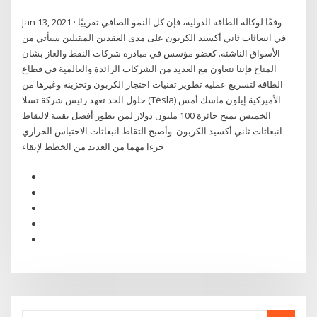
Jan 13, 2021 · وفقًا لوكالة الطاقة الدولية، فإن كل النمو الصافي تقريبًا
في انبعاثات ثاني أكسيد الكربون على مدى العقدين المقبلين سيأتي من
الأسواق الناشئة. كعضو مؤسس في مبادرة شركات النفط والغاز بشان
المناخ فإننا نتعاون مع العديد من الشركات الرائدة والعالمية في قطاع
الطاقة لتسريع عملية تطوير تقنيات احتجاز الكربون وتخزينه وغيرها من
حلول الحد تعهد رئيس شركة تسلا (Tesla) الأميركية إيلون ماسك أمس
الخميس بمنح جائزة 100 مليون دولار لمن يطور أفضل تقنية لالتقاط
انبعاثات ثاني أكسيد الكربون. وأصبح التقاط انبعاثات الاحتباس الحراري
جزءا مهما من العديد من الخطط لإبقاء