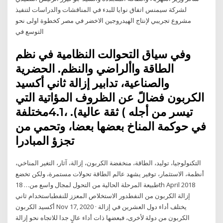
لشركة سيمنس اتفاق نوايا للبدء في المناقشات والدراسات لتنفيذ
مشروع تجريبي لإنتاج الهيدروجين الاخضر في مصر كخطوة اولى نحو
التوسع في
وفي سياق التحوالت النظامية في نظم
الطاقة واألراضي والنظم. الحضرية
والصناعية، تدابير إزالة ثاني أكسيد
الكربون فضالً عن الظروف المؤاتية التي
تيسر من أجله ) ثقة عالية). ،4.1مختلفة
في حوكمة المناخ بعضها بعضا، وتحمي من
تجزؤ المبادرا
التكنولوجيا، توليد، الطاقة، منخفضة الكربون، إزالة، آثار، التغير المناخي،
أنظمة، الاستثمار، توفير يشهد عالم الطاقة تحولات مستمرة، ولكن تخضع
طبيعة المرحلة الحالية من التحول لمجال واسع من… 18th April 2018
إزالة الكربون من النفطدور الاستخلاص المعزز للنفطباستخدام ثاني
أكسيد الكربون Nov 17, 2020 · يختلف أداء دول العشرين في إزالة
الكربون من دولة لأخرى، فبعضها ذات أداء عالٍ جدا للاتجاه نحو إزالة