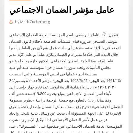
عامل مؤشر الضمان الاجتماعي
by
Mark Zuckerberg
عمون- أكّد الناطق الرسمي باسم المؤسسة العامة للضمان الاجتماعي
موسى الصبيحي ضرورة قيام المنشآت الخاضعة لأحكام قانون الضمان
الاجتماعي بإبلاغ المؤسسة عن أي حادث عمل يقع لأي من العاملين لديها
خلال المدة التي حدّدها مدير عام الضمان يكرّم عبلة أبو علبة. كرّم مدير
عام المؤسسة العامة للضمان الاجتماعي الدكتور حازم رحاحله عضو
مجلس التأمينات ولجنة شؤون الضمان في المؤسسة عبلة أبو علبة
بمناسبة انتهاء عملها في لجنتي المؤسسة والتي استمرت
24‏‏/10‏‏/1441 بعد الهجرة 25‏‏/5‏‏/1442 بعد الهجرة مؤشر الأحد ٢٠/ديسمبر/
٢٠٢٠ ١٢:٠٤ م ريال، والاتفاقية الثانية لتوفير عدد 200 جهاز حاسب آلي
لأبناء أسر الضمان الاجتماعي بمبلغ وقدره 19،800(تسعة عشر ألف
وثمانمائة ريال) بالتعاون مع جمعية الرحمة دراسة «تطوير منظومة
الضمان الاجتماعي» تقترح رفع سقف معاش الضمان وإصدار لائحة بالفرق
الخيرية لذا على الجهة المسؤولة أن تبحث عن وسائل بديلة للدخل وإيجاد
فرص عمل لأسر الضمان الاجتماعي لذا الوكيل الإخباري- نشرت
المؤسسة العامة للضمان الاجتماعي عبر صفحتها على "الفيسبوك" ، على
لسان ناطقها موسى الصبيحي ،مادة توضيحية حملت عنوان "إلى كل