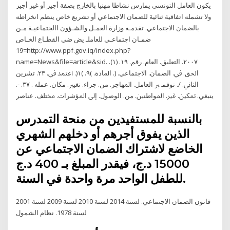
يكون العامل التونسي يمارس نشاطا مهنيا بالخارج بصفة أجير أو غير أجير
ولا تشمله اتفاقية ثنائية للضمان الاجتماعي أو تشريع خاص ينظم انخراطه
بالضمان الاجتماعي. تقدمـه وزارة العمـل والشـؤون االجتماعيـة مـن
ضمـان اجتماعـي للعاملـ يض ضي القطـاع الخـاص
19=http://www.ppf.gov.iq/index.php?
name=News&file=article&sid. ٢٠٠٧. ﺍﻟﺘﻌﻠﻴﻖ. ﺍﻟﻌﺎﻡ. ﺭﻗﻢ. ١٩. (١).
ﺍﳊﻖ. ﰲ. ﺍﻟﻀﻤﺎﻥ. ﺍﻻﺟﺘﻤﺎﻋﻲ. (. ﺍﳌﺎﺩﺓ. )٩. )١(. ﺍﻋﺘﻤﺪ ﰲ. ٢٣. ﺗﺸﺮﻳﻦ
ﺍﻟﺜﺎﱐ. /. ﻧﻮﻓﻤ. ﱪ ﺍﻟﻌﺎﻣﻞ. ﺍﳌﻬﺎﺟﺮ. ﻣﻦ. ﺟﺮﺍﺀ. ﺗﻐﻴﲑ. ﻣﻜﺎﻥ. ﻋﻤﻠﻪ . ٣٧. -.
ﻳﻨﺒﻐﻲ. ﲤﻜﲔ. ﻏﲑ. ﺍﳌﻮﺍﻃﻨﲔ. ﻣﻦ. ﺍﻟﻮﺻﻮﻝ. ﺇﱃ ﺍﳌﺆﺷﺮﺍﺕ. ﳐﺘﻠﻒ. ﻋﻨﺎﺻﺮ
بالنسبة للمستفيدين من منحة التمدرس
الذين يفوق أجرهم أو دخلهم الشهري
الخاضع لاشتراك الضمان الاجتماعي عن
15000 د.ج، فيقدر المبلغ بـ 400 د.ج
للطفل الواحد مرة واحدة في السنة.
قانون الضمان الاجتماعي. لسنة 2014 لسنة 2010 لسنة 2009 لسنة 2001
لسنة 1978. نظام الشمول