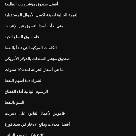
أفضل صندوق مؤشر ريت الطليعة
القيمة الحالية لصيغة اكسل الأموال المستقبلية
متى بدأت أسدا التسوق عبر الإنترنت
خام سوق السلع الحية
الكلمات المركبة التي تبدأ بالنفط
صندوق مؤشر السندات بالدولار الأمريكي
ما هي أسعار الخزانة لمدة 10 سنوات
أسهم النفط tsx لشراء
الرسوم البيانية أداء القطاع
التنبؤ بالنفط
قاموس الأعمال القانون على الانترنت
أفضل معدلات ودائع الادخار في سنغافورة
شكل الرسم البياني pdf