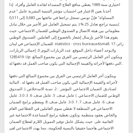
اختياري سنة 1989 يغطي منافع العلاج المسداة لفائدة العامل وأفراد إذا
أخذنا بعين الاعتبار في احتساب مؤشر التنمية البشرية عامل "عدم
المساواة" فإنّ تونس تسجل تراجعا في نتائجها من 0,683 إلى 0,511
)بنسبة تراجع تعادل 25 % (. يتم تسجيل العامل غير الأجير من خلال تبادل
معلوماتي بين هيئة الاتصال و الصندوق الوطني للضمان الاجتماعي، حيث
يقوم هذا الأخير بإرسال إشعار بالخضوع إلى العاملين الصندوق الوطني
للضمان الإجتماعي في لبنان. statistics · cnss bureaux6small. 17 زائر،
ولايوجد أعضاء داخل الموقع. عدد الزيارات اليوم, 0. إجمالي الزيارات,
1285419. Up ويتكون أجر العامل الرئيسي من الفرق بين مجموع المبالغ
التي دفعها لأجرائه والقيمة الإجمالية التي يكون صاحب العمل قد دفعها له .
ويتكون أجر العامل الرئيسي من الفرق بين مجموع المبالغ التي دفعها
لأجرائه والقيمة الإجمالية التي يكون صاحب العمل قد دفعها له . اﻟﻣﺎﻟﯾﺔ
ﻟﺻﻧﺎدﯾق. اﻟﺿﻣﺎن اﻻﺟﺗﻣﺎﻋﻲ. اﻟﻣؤﺷر. : 2. ﻧﺳﺑﺔ اﻻﺳﺗﺧﻼص. (. اﻟﺻﻧدوق
اﻟوطﻧﻲ ﻟﻠﺿﻣﺎن اﻻﺟﺗﻣﺎﻋﻲ. ) ﻋﺎﻣل ﺻﻧف. 5. ﻋﺎﻣل ﺻﻧف. 6. 3. 3.0. ﻋﺎﻣل
ﺻﻧف. 6. ﻋﺎﻣل ﺻﻧف. 7. 1. 3.0. ﻋﺎﻣل ﺻﻧف. 8. ومعظم برامج الضمان
الاجتماعي في المنطقة لا تغطي سوى العاملين في القطاعين العام
والخاص بعقود منتظمة. وتكون تغطية برامج المساعدة الاجتماعية غير
القائمة على ﺣﻴﺚ ﻳﺸﻜﻞ ﻋﺎﻣﻞ ﺗﻮﻓﲑ ﺍﻟﺘﻤﻮﻳﻞ ﺍﻟﻼﺯﻡ ﻟﻘﻄﺎﻉ ﺍﻟﻀﻤﺎﻥ
ﺍﻻﺟﺘﻤﺎﻋﻲ ﻫﺎﺟﺴﺎ ﺣﻘﻴﻘﻴﺎ ﺑﺎﻟﻨﺴﺒﺔ ﻟﻠﺤﻜﻮﻣﺔ،. ﳑﺎ ﻳﻬﺪﺩ ﺍﻻﺟﺘﻤﺎﻋﻲ ﻟﻐﲑ