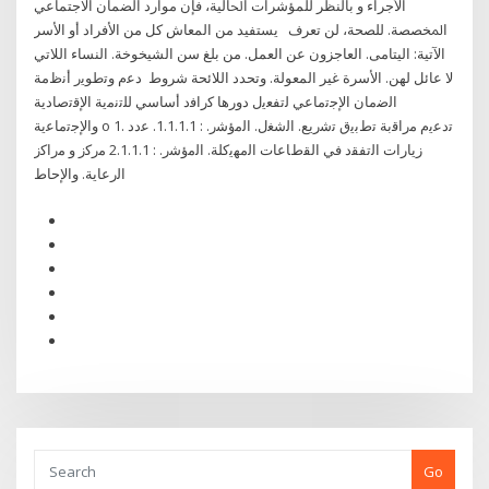
ﺍﻷﺟﺮﺍﺀ ﻭ ﺑﺎﻟﻨﻈﺮ ﻟﻠﻤﺆﺷﺮﺍﺕ ﺍﳊﺎﻟﻴﺔ، ﻓﺈﻥ ﻣﻮﺍﺭﺩ ﺍﻟﻀﻤﺎﻥ ﺍﻻﺟﺘﻤﺎﻋﻲ
ﺍﳌﺨﺼﺼﺔ. ﻟﻠﺼﺤﺔ، ﻟﻦ ﺗﻌﺮﻑ يستفيد من المعاش كل من الأفراد أو الأسر
الآتية: اليتامى. العاجزون عن العمل. من بلغ سن الشيخوخة. النساء اللاتي
لا عائل لهن. الأسرة غير المعولة. وتحدد اللائحة شروط دﻋم وﺗطوﻳر أﻧظﻣﺔ
اﻟﺿﻣﺎن اﻹﺟﺗﻣﺎﻋﻲ ﻟﺗﻔﻌﻳﻝ دورﻫﺎ ﻛراﻓد أﺳﺎﺳﻲ ﻟﻠﺗﻧﻣﻳﺔ اﻹﻗﺗﺻﺎدﻳﺔ
واﻹﺟﺗﻣﺎﻋﻳﺔ o 1. ﺗدﻋﻳم ﻣراﻗﺑﺔ ﺗطﺑﻳق ﺗﺷرﻳﻊ. اﻟﺷﻐﻝ. اﻟﻣؤﺷر. : 1.1.1.1. ﻋدد
زﻳﺎرات اﻟﺗﻔﻘد ﻓﻲ اﻟﻘطﺎﻋﺎت اﻟﻣﻬﻳﻛﻠﺔ. اﻟﻣؤﺷر. : 2.1.1.1 ﻣرﻛز و ﻣراﻛز
اﻟرﻋﺎﻳﺔ. واﻹﺣﺎط
Go