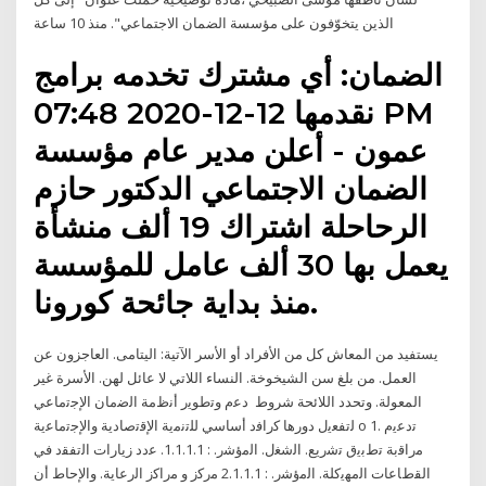
الذين يتخوّفون على مؤسسة الضمان الاجتماعي". منذ 10 ساعة
الضمان: أي مشترك تخدمه برامج
نقدمها 12-12-2020 07:48 PM
عمون - أعلن مدير عام مؤسسة
الضمان الاجتماعي الدكتور حازم
الرحاحلة اشتراك 19 ألف منشأة
يعمل بها 30 ألف عامل للمؤسسة
منذ بداية جائحة كورونا.
يستفيد من المعاش كل من الأفراد أو الأسر الآتية: اليتامى. العاجزون عن
العمل. من بلغ سن الشيخوخة. النساء اللاتي لا عائل لهن. الأسرة غير
المعولة. وتحدد اللائحة شروط دﻋم وﺗطوﻳر أﻧظﻣﺔ اﻟﺿﻣﺎن اﻹﺟﺗﻣﺎﻋﻲ
ﻟﺗﻔﻌﻳﻝ دورﻫﺎ ﻛراﻓد أﺳﺎﺳﻲ ﻟﻠﺗﻧﻣﻳﺔ اﻹﻗﺗﺻﺎدﻳﺔ واﻹﺟﺗﻣﺎﻋﻳﺔ o 1. ﺗدﻋﻳم
ﻣراﻗﺑﺔ ﺗطﺑﻳق ﺗﺷرﻳﻊ. اﻟﺷﻐﻝ. اﻟﻣؤﺷر. : 1.1.1.1. ﻋدد زﻳﺎرات اﻟﺗﻔﻘد ﻓﻲ
اﻟﻘطﺎﻋﺎت اﻟﻣﻬﻳﻛﻠﺔ. اﻟﻣؤﺷر. : 2.1.1.1 ﻣرﻛز و ﻣراﻛز اﻟرﻋﺎﻳﺔ. واﻹﺣﺎط أن