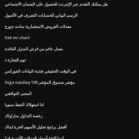
هل يمكنك التقدم عبر الإنترنت للحصول على الضمان الاجتماعي
الرسم البياني للحسابات التصرف في الأصول
معدلات القروض الاستثمارية سانت جورج
Sek inr chart
معدل عائم من قرض المنزل الفائدة
توم للتجارة ذ
في الوقت الحقيقي تغذية البيانات الفوركس
Ssga nasdaq 100 مؤشر صندوق المؤشر
المعنى التوافقي
لنا استهلاك النفط سنويا
رخصة التداول ساراواك
أفضل برامج تحليل الأسهم الحرة لماك
Td كندا الثقة أسعار العملات الأجنبية