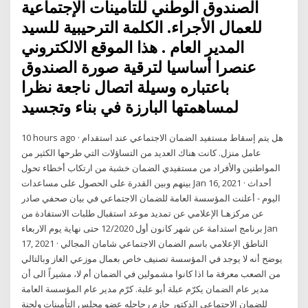
الصندوق الوطني للتأمينات الإجتماعية
للعمال الأجراء. الكلمة الترحيبية للسيد
المدير العام . هذا الموقع الالكتروني
عنصرا أساسيا لترقية صورة الصندوق
باعتباره وسيلة اتصال ناجعة نظرا
لمساهمتها البارزة في بناء وتجسيد
10 hours ago · هل يتم إسقاط مستفيد الضمان الاجتماعي عند استقدام
عامل منزل. كانت هناك العديد من التساؤلات التي طرحها الكثير من
المواطنين والأفراد من مستفيدي الضمان خشبة من ارتكاب أخطاء تحول
بينهم وبين القدرة على الحصول على مساعدات Jan 16, 2021 · أحداث
اليوم - أعلنت المؤسسة العامة للضمان الاجتماعي في بيان صحفي صادر
عن مركزهـا الإعلامي عن تمديد موعد استقبال طلبات الاستفادة من
برنامج استدامة عن شهر كانون أول 12/2020 حتى نهاية يوم الاربعاء Jan
17, 2021 · الناطق الإعلامي باسم الضمان الاجتماعي شامان المجالي
يوضح أنه لا يوجد في المؤسسة تصنيف خاص بعمال موزعي الغاز وبالتالي
من الصعب معرفة ما اذا كانوا مشمولين في الضمان أم لا، مشيراً الى أن
مدير عام الضمان يكرّم عبلة أبو علبة. كرّم مدير عام المؤسسة العامة
للضمان الاجتماعي الدكتور حازم رحاحله عضو مجلس التأمينات ولجنة