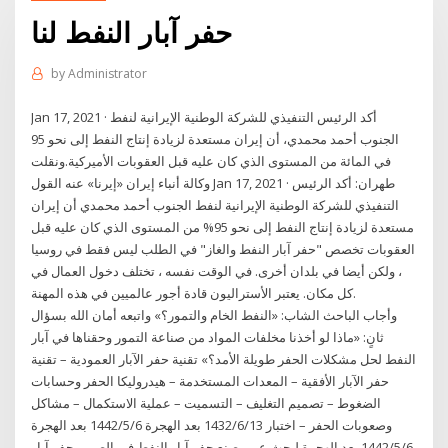
حفر آبار النفط لنا
by
Administrator
Jan 17, 2021 · أكد الرئيس التنفيذي للشرکة الوطنية الإيرانية لنفط
الجنوب أحمد محمدي، أن إيران مستعدة لزيادة إنتاج النفط إلى نحو 95
في المائة من المستوى الذي كان عليه قبل العقوبات الأميركية.ونقلت
وكالة أنباء إيران «إيرنا» عنه القول Jan 17, 2021 · طهران: أكد الرئيس
التنفيذي للشرکة الوطنية الإيرانية لنفط الجنوب أحمد محمدي أن إيران
مستعدة لزيادة إنتاج النفط إلى نحو 95% من المستوى الذي كان عليه قبل
العقوبات تخصص "حفر آبار النفط والغاز" في الطلب ليس فقط في روسيا
، ولكن أيضا في بلدان أخرى. في الوقت نفسه ، تختلف دخول العمال في
كل مكان. يعتبر الأستراليون قادة أجور عالميين في هذه المهنة.
وأجاب الباحث الشاب: «النفط الخام والتمور؟» واتبعه أمان الله بسؤال
ثانٍ: «ماذا لو أخذنا مخلفات المواد من صناعة التمور وحقناها في آبار
النفط لحل مشكلات الحفر طويلة الأمد؟» تقنية حفر الآبار العمودية – تقنية
حفر الآبار الأفقية – المعدات المستخدمة – هيدروليكا الحفر وحسابات
الضغوط – تصميم التغليف – التسميت – عملية الاستكمال – مشاكل
وصعوبات الحفر – اختبار 13‏‏/6‏‏/1432 بعد الهجرة 6‏‏/5‏‏/1442 بعد الهجرة
6‏‏/5‏‏/1442 بعد الهجرة لبحث عن مصنع حفر آبار النفط في الصين، حفر آبار