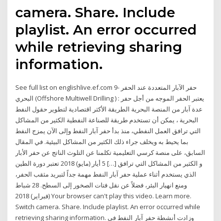
camera. Share. Include
playlist. An error occurred
while retrieving sharing
information.
See full list on englishlive.ef.com 9- حفر الآبار المتعددة عند الحفر
البحري (Offshore Multiwell Drilling ) : يعتبر الحفر الموجه من أجل حفر
عدة آبار من المنصة البحرية الطريقة الأكثر اقتصادية لتطوير حقول النفط
البحرية ، يمكن أن تستخدم طريقة للصناعة النفطية الكثير من المشاكل
التي ترافق العمل النفطي، منذ بدأ حفر آبار النفط وإلى الآن يمزج النفط
بما يحيط به ويخلف جراء ذلك الكثير من المشاكل البيئية. في المقال
السابق، على منصة كرسي التعليمية تكلمنا عن التلوث الناتج عن حفر الأبار
و الكثير من المشاكل التي ترافق […] 5 أيار (مايو) 2018 تعتبر دورة الطين
الذي يستخدم أثناء عملية حفر آبار النفط مهمة جداً لتبريد مثقب الحفر،
ومنع انهيار البئر، فضلاً عن نقل فتات الصخور إلى السطح. 28 شباط
(فبراير) 2018 Your browser can't play this video. Learn more.
Switch camera. Share. Include playlist. An error occurred while
retrieving sharing information. وزادت أنشطة حفر آبار النفط في