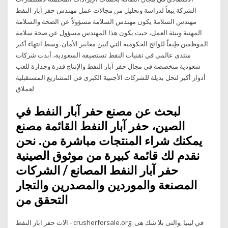
الشركة تِبعاً لدراسة وتحليل من مجالات عمل مهندس حفر اَبار النفط
مهندس السلامة يكون مهندس السلامة مسؤولاً عن الصحة والسلامة
المهنية وبيئة العمل، حيث يكون هذا المهندس مسؤول عن صحة سلامة
الموظفين طِبقاً للوائح الحكومية التي تُبين معايير الأمان. وسط انتهاء أكبر
منتدى عالمي في تقنيات النفط تستضيفه السعودية، أبدت شركات
سعودية متخصصة في مجال حفر آبار النفط والإنتاج قدرة وجدارة للعب
أدوار أكبر لتحل بديلة للشركات الأجنبية الكبرى في المشاريع المستقبلية
لعملاق
لبحث عن مصنع حفر آبار النفط في
الصين، حفر آبار النفط القائمة مصنع
يمكنك شراء المنتجات مباشرة من. نحن
نقدم لك قائمة كبيرة من موثوق الصينية
حفر آبار النفط المصانع / الشركات
المصنعة والموردين والمصدرين والتجار
التحقق من
الات حفر ابار النفط - crusherforsale.org. في ليبيا ,والتى بلا شك هى