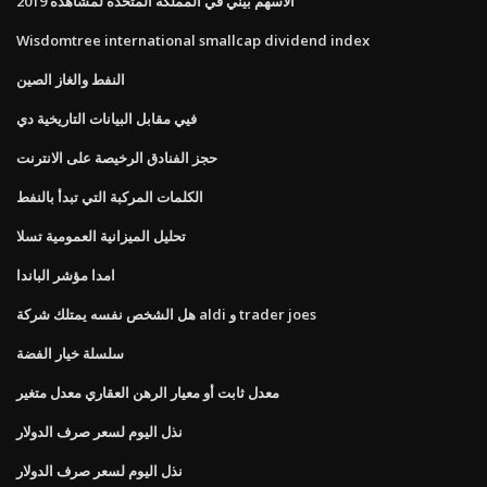
الأسهم بيني في المملكة المتحدة لمشاهدة 2019
Wisdomtree international smallcap dividend index
النفط والغاز الصين
فيي مقابل البيانات التاريخية دي
حجز الفنادق الرخيصة على الانترنت
الكلمات المركبة التي تبدأ بالنفط
تحليل الميزانية العمومية تسلا
امدا مؤشر الباندا
هل الشخص نفسه يمتلك شركة aldi و trader joes
سلسلة خيار الفضة
معدل ثابت أو معيار الرهن العقاري معدل متغير
نذل اليوم لسعر صرف الدولار
نذل اليوم لسعر صرف الدولار