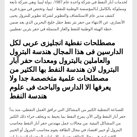
لخدمات آبار النفط في شركة واحدة عام 1987، دولة ليبيا. وهي شركة تابعة
ومملوكة بالكامل لـالمؤسسة الوطنية للنفط - ليبيا، وتختص في موزة فريد
كشف مدير عام الاستكشاف والتطوير لشركة تطوير للبترول يحيى
الأنصاري، عن الانتهاء من حفر بئر نفط حقل خليج البحرين الذي يعد ضمن
خطة الهيئة الوطنية للنفط والغاز المتمثلة في حفر بئرين نفطيين.
مصطلحات نفطية انجليزى عربى لكل
الدارسين فى هذا المجال هندسة البترول
والعاملين بالبترول ومعدات حفر آبار
البترول لان هندسة النفط بها الكثير من
مصطلحات علمية متخصصة جدا ولا
يعرفها الا الدارس والباحث فى علوم
هندسة النفط
للصناعة النفطية الكثير من المشاكل التي ترافق العمل النفطي، منذ بدأ
حفر آبار النفط وإلى الآن يمزج النفط بما يحيط به ويخلف جراء ذلك الكثير
من المشاكل البيئية. من مجالات عمل مهندس حفر اَبار النفط محاسب
البترول أو خبير اقتصاد في مجال الطاقة يقوم محاسب البترول أو الخبير
الاقتصادي في مجال الطاقة بحساب الإيرادات المحتملة لاستثمارات