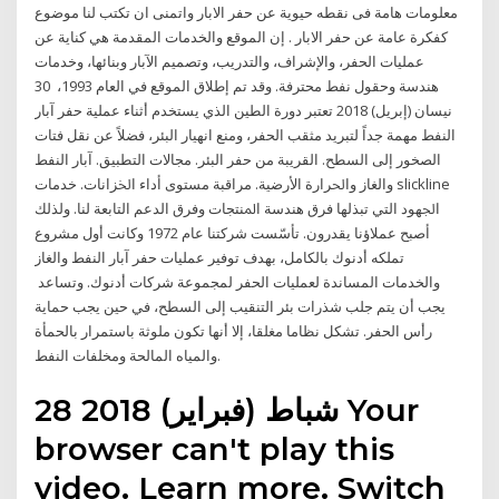
معلومات هامة فى نقطه حيوية عن حفر الابار واتمنى ان تكتب لنا موضوع
كفكرة عامة عن حفر الابار . إن الموقع والخدمات المقدمة هي كناية عن
عمليات الحفر، والإشراف، والتدريب، وتصميم الآبار وبنائها، وخدمات
هندسة وحقول نفط محترفة. وقد تم إطلاق الموقع في العام 1993، 30
نيسان (إبريل) 2018 تعتبر دورة الطين الذي يستخدم أثناء عملية حفر آبار
النفط مهمة جداً لتبريد مثقب الحفر، ومنع انهيار البئر، فضلاً عن نقل فتات
الصخور إلى السطح. ﺍﻟﻘﺮﻳﺒﺔ ﻣﻦ ﺣﻔﺮ ﺍﻟﺒﺌﺮ. ﻣﺠﺎﻻﺕ ﺍﻟﺘﻄﺒﻴﻖ. ﺁﺑﺎﺭ ﺍﻟﻨﻔﻂ
ﻭﺍﻟﻐﺎﺯ ﻭﺍﳊﺮﺍﺭﺓ ﺍﻷﺭﺿﻴﺔ. ﻣﺮﺍﻗﺒﺔ ﻣﺴﺘﻮﻯ ﺃﺩﺍﺀ ﺍﳋﺰﺍﻧﺎﺕ. ﺧﺪﻣﺎﺕ slickline
ﺍﳉﻬﻮﺩ ﺍﻟﺘﻲ ﺗﺒﺬﻟﻬﺎ ﻓﺮﻕ ﻫﻨﺪﺳﺔ ﺍﳌﻨﺘﺠﺎﺕ ﻭﻓﺮﻕ ﺍﻟﺪﻋﻢ ﺍﻟﺘﺎﺑﻌﺔ ﻟﻨﺎ. ﻭﻟﺬﻟﻚ
ﺃﺻﺒﺢ ﻋﻤﻼﺅﻧﺎ ﻳﻘﺪﺭﻭﻥ. تأسّست شركتنا عام 1972 وكانت أول مشروع
تملكه أدنوك بالكامل، بهدف توفير عمليات حفر آبار النفط والغاز
والخدمات المساندة لعمليات الحفر لمجموعة شركات أدنوك. وتساعد
يجب أن يتم جلب شذرات بئر التنقيب إلى السطح، في حين يجب حماية
رأس الحفر. تشكل نظاما مغلقا، إلا أنها تكون ملوثة باستمرار بالحمأة
والمياه المالحة ومخلفات النفط.
28 شباط (فبراير) 2018 Your
browser can't play this
video. Learn more. Switch